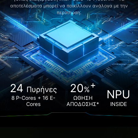
αποτελέσματα μπορεί να ποικίλλουν ανάλογα με την
περίπτωση.
+
24
20
Πυρήνες
%
NPU
8 P-Cores + 16 E-
ΩΘΗΣΗ
Cores
ΑΠΟΔΟΣΗΣ*
INSIDE