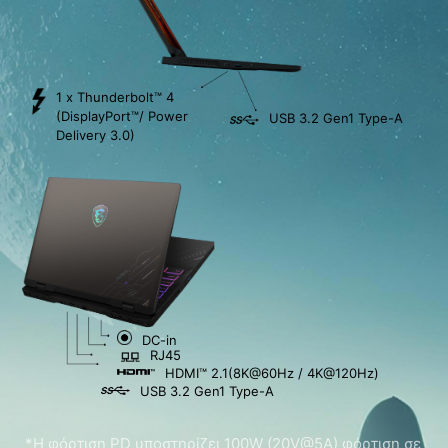
1 x Thunderbolt™ 4
(DisplayPort™/ Power
USB 3.2 Gen1 Type-A
Delivery 3.0)
DC-in
RJ45
HDMI™ 2.1(8K@60Hz / 4K@120Hz)
USB 3.2 Gen1 Type-A
*Η φόρτιση PD υποστηρίζει 100W (20V@5A) φόρτιση σε