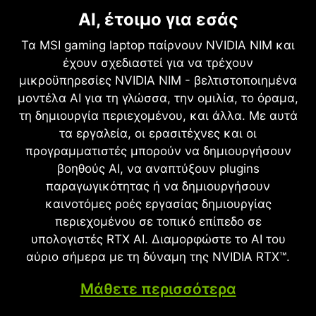
NVIDIA DLSS 4
Πλήρης ray tracing με νευρωνική
AI, έτοιμο για εσάς
Υπέρτατη ταχύτητα. Ανώτερα
απόδοση
οπτικά εφέ. Λειτουργεί με AI.
Τα MSI gaming laptop παίρνουν NVIDIA NIM και
Ρεαλισμός που αλλάζει το
έχουν σχεδιαστεί για να τρέχουν
Το DLSS είναι μια επαναστατική σουίτα
μικροϋπηρεσίες NVIDIA NIM - βελτιστοποιημένα
παιχνίδι
τεχνολογιών νευρωνικής απόδοσης που
μοντέλα AI για τη γλώσσα, την ομιλία, το όραμα,
χρησιμοποιεί το AI για την ενίσχυση των FPS, τη
Η αρχιτεκτονική NVIDIA Blackwell ξεκλειδώνει
τη δημιουργία περιεχομένου, και άλλα. Με αυτά
μείωση της καθυστέρησης και τη βελτίωση της
τον ρεαλισμό που αλλάζει το παιχνίδι της
τα εργαλεία, οι ερασιτέχνες και οι
ποιότητας της εικόνας. Το πιο πρόσφατο
πλήρους ray tracing. Ζήστε κινηματογραφικές
προγραμματιστές μπορούν να δημιουργήσουν
επίτευγμα, το DLSS 4, φέρνει νέα Multi Frame
εικόνες ποιότητας με πρωτοφανή ταχύτητα που
βοηθούς AI, να αναπτύξουν plugins
Generation και ενισχυμένη Ray Reconstruction
τροφοδοτούνται από τη σειρά GeForce RTX 50
παραγωγικότητας ή να δημιουργήσουν
και Super ανάλυση, που τροφοδοτείται από GPU
με πυρήνες RT τέταρτης γενιάς και
καινοτόμες ροές εργασίας δημιουργίας
GeForce RTX™ 50 Series και πέμπτης γενιάς
πρωτοποριακές τεχνολογίες νευρωνικής
περιεχομένου σε τοπικό επίπεδο σε
πυρήνες Tensor. GeForce RTX με DLSS είναι ο
απόδοσης που επιταχύνθηκαν με πυρήνες
υπολογιστές RTX AI. Διαμορφώστε το AI του
καλύτερος τρόπος παιχνιδιού, υποστηριζόμενο
Tensor πέμπτης γενιάς.
αύριο σήμερα με τη δύναμη της NVIDIA RTX™.
από ένα NVIDIA AI υπερυπολογιστή στο cloud
που βελτιώνει συνεχώς τις δυνατότητες
Μάθετε περισσότερα
παιχνιδιού του υπολογιστή σας.