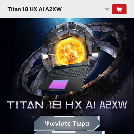
Titan 18 HX AI A2XW
Ψωνίστε Τώρα