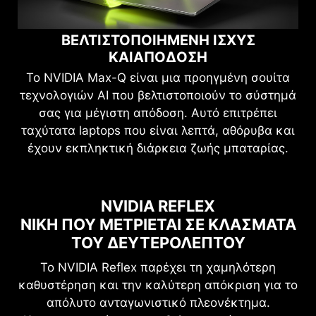
ΒΕΛΤΙΣΤΟΠΟΙΗΜΕΝΗ ΙΣΧΥΣ
ΚΑΙ
ΑΠΟΔΟΣΗ
Το NVIDIA Max-Q είναι μια προηγμένη σουίτα
τεχνολογιών AI που βελτιστοποιούν το σύστημά
σας για μέγιστη απόδοση. Αυτό επιτρέπει
ταχύτατα laptops που είναι λεπτά, αθόρυβα και
έχουν εκπληκτική διάρκεια ζωής μπαταρίας.
Previous
ΔΙΑΚΡΙΤΙΚΗ ΛΕΙΤΟΥΡΓΙΑ ΓΡΑΦΙΚΩΝ
ΠΙΟ ΠΕΡΑ ΜΕ ΤΟ AI, ΓΡΗΓΟΡΟΤΕΡΑ
ΕΙΚΟΝΙΚΗ ΠΡΑΓΜΑΤΙΚΟΤΗΤΑ
RESIZABLE BAR
NVIDIA REFLEX
ΝΙΚΗ ΠΟΥ ΜΕΤΡΙΕΤΑΙ ΣΕ ΚΛΑΣΜΑΤΑ
(ΣΧΕΔΙΑΣΜΟΣ MUX)
ΜΕ ΤΟ RTX,
Τα γραφικά με τις υψηλότερες επιδόσεις
Το Resizable BAR είναι ένα προηγμένο
ΑΝΑΔΡΟΜΟΛΟΓΕΙ ΤΗΝ ΙΣΧΥ
ΑΠΟΚΤΗΣΤΕ ΑΠΟΔΟΣΗ AI
ΤΟΥ ΔΕΥΤΕΡΟΛΕΠΤΟΥ
χαρακτηριστικό PCI Express που επιτρέπει στη
προσφέρουν τις πιο ομαλές και καθηλωτικές
ΕΠΟΜΕΝΗΣ ΓΕΝΙΑΣ ΜΕ ΤΟ GEFORCE
ΤΑΧΥΤΑΤΑ
CPU να έχει πρόσβαση σε ολόκληρο το
εμπειρίες VR.
Το NVIDIA Reflex παρέχει τη χαμηλότερη
RTX.
ρυθμιστικό πλαίσιο της GPU ταυτόχρονα,
καθυστέρηση και την καλύτερη απόκριση για το
Επιλέξτε μεταξύ "Διακριτικής λειτουργίας
βελτιώνοντας την απόδοση σε πολλά παιχνίδια.
απόλυτο ανταγωνιστικό πλεονέκτημα.
γραφικών" ή "Λειτουργίας γραφικών MSHybrid"
Ανακαλύψτε το πλεονέκτημα του RTX AI.