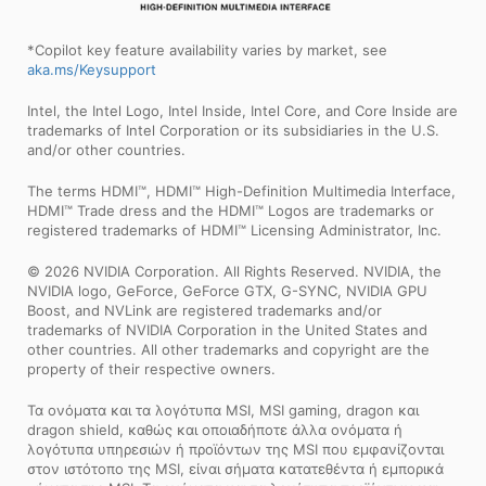
*Copilot key feature availability varies by market, see
aka.ms/Keysupport
Intel, the Intel Logo, Intel Inside, Intel Core, and Core Inside are
trademarks of Intel Corporation or its subsidiaries in the U.S.
and/or other countries.
The terms HDMI™, HDMI™ High-Definition Multimedia Interface,
HDMI™ Trade dress and the HDMI™ Logos are trademarks or
registered trademarks of HDMI™ Licensing Administrator, Inc.
© 2026 NVIDIA Corporation. All Rights Reserved. NVIDIA, the
NVIDIA logo, GeForce, GeForce GTX, G-SYNC, NVIDIA GPU
Boost, and NVLink are registered trademarks and/or
trademarks of NVIDIA Corporation in the United States and
other countries. All other trademarks and copyright are the
property of their respective owners.
Τα ονόματα και τα λογότυπα MSI, MSI gaming, dragon και
dragon shield, καθώς και οποιαδήποτε άλλα ονόματα ή
λογότυπα υπηρεσιών ή προϊόντων της MSI που εμφανίζονται
στον ιστότοπο της MSI, είναι σήματα κατατεθέντα ή εμπορικά