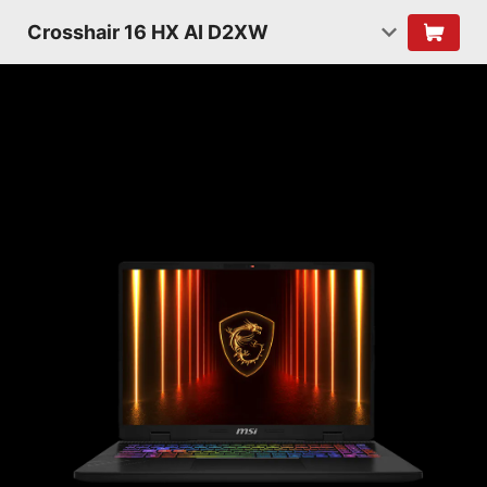
Crosshair 16 HX AI D2XW