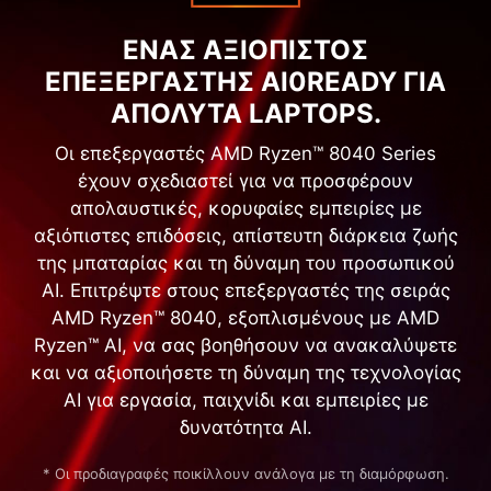
ΕΝΑΣ ΑΞΙΟΠΙΣΤΟΣ
ΕΠΕΞΕΡΓΑΣΤΗΣ AI0READY ΓΙΑ
ΑΠΟΛΥΤΑ LAPTOPS.
Οι επεξεργαστές AMD Ryzen™ 8040 Series
έχουν σχεδιαστεί για να προσφέρουν
απολαυστικές, κορυφαίες εμπειρίες με
αξιόπιστες επιδόσεις, απίστευτη διάρκεια ζωής
της μπαταρίας και τη δύναμη του προσωπικού
AI. Επιτρέψτε στους επεξεργαστές της σειράς
AMD Ryzen™ 8040, εξοπλισμένους με AMD
Ryzen™ AI, να σας βοηθήσουν να ανακαλύψετε
και να αξιοποιήσετε τη δύναμη της τεχνολογίας
AI για εργασία, παιχνίδι και εμπειρίες με
δυνατότητα AI.
* Οι προδιαγραφές ποικίλλουν ανάλογα με τη διαμόρφωση.