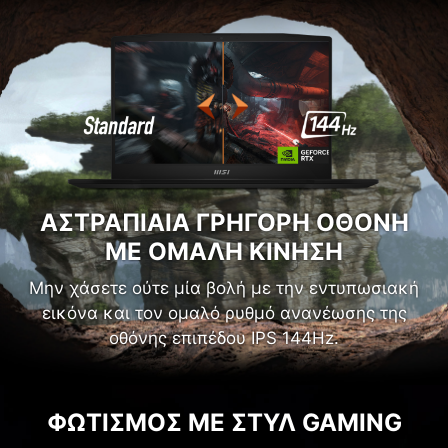
ΑΣΤΡΑΠΙΑΙΑ ΓΡΗΓΟΡΗ ΟΘΟΝΗ
ΜΕ ΟΜΑΛΗ ΚΙΝΗΣΗ
Μην χάσετε ούτε μία βολή με την εντυπωσιακή
εικόνα και τον ομαλό ρυθμό ανανέωσης της
οθόνης επιπέδου IPS 144Hz.
ΦΩΤΙΣΜΟΣ ΜΕ ΣΤΥΛ GAMING