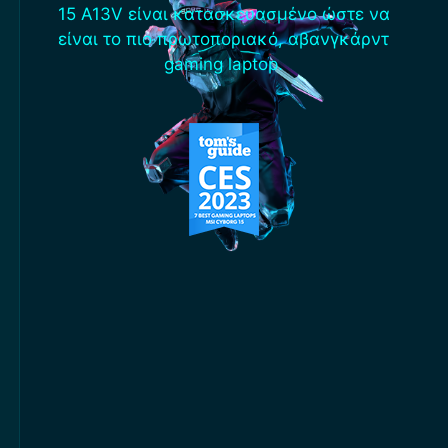
15 A13V είναι κατασκευασμένο ώστε να
είναι το πιο πρωτοποριακό, αβανγκάρντ
gaming laptop.