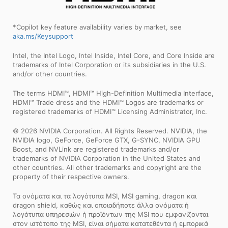
*Copilot key feature availability varies by market, see
aka.ms/Keysupport
Intel, the Intel Logo, Intel Inside, Intel Core, and Core Inside are
trademarks of Intel Corporation or its subsidiaries in the U.S.
and/or other countries.
The terms HDMI™, HDMI™ High-Definition Multimedia Interface,
HDMI™ Trade dress and the HDMI™ Logos are trademarks or
registered trademarks of HDMI™ Licensing Administrator, Inc.
© 2026 NVIDIA Corporation. All Rights Reserved. NVIDIA, the
NVIDIA logo, GeForce, GeForce GTX, G-SYNC, NVIDIA GPU
Boost, and NVLink are registered trademarks and/or
trademarks of NVIDIA Corporation in the United States and
other countries. All other trademarks and copyright are the
property of their respective owners.
Τα ονόματα και τα λογότυπα MSI, MSI gaming, dragon και
dragon shield, καθώς και οποιαδήποτε άλλα ονόματα ή
λογότυπα υπηρεσιών ή προϊόντων της MSI που εμφανίζονται
στον ιστότοπο της MSI, είναι σήματα κατατεθέντα ή εμπορικά