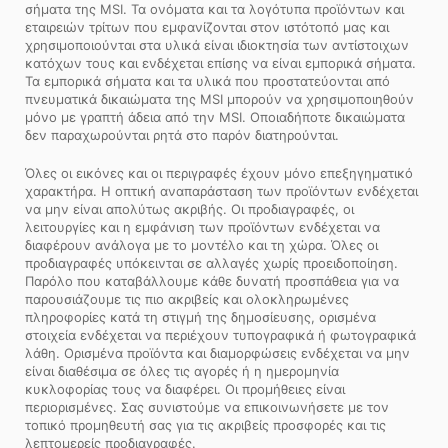
σήματα της MSI. Τα ονόματα και τα λογότυπα προϊόντων και
εταιρειών τρίτων που εμφανίζονται στον ιστότοπό μας και
χρησιμοποιούνται στα υλικά είναι ιδιοκτησία των αντίστοιχων
κατόχων τους και ενδέχεται επίσης να είναι εμπορικά σήματα.
Τα εμπορικά σήματα και τα υλικά που προστατεύονται από
πνευματικά δικαιώματα της MSI μπορούν να χρησιμοποιηθούν
μόνο με γραπτή άδεια από την MSI. Οποιαδήποτε δικαιώματα
δεν παραχωρούνται ρητά στο παρόν διατηρούνται.
Όλες οι εικόνες και οι περιγραφές έχουν μόνο επεξηγηματικό
χαρακτήρα. Η οπτική αναπαράσταση των προϊόντων ενδέχεται
να μην είναι απολύτως ακριβής. Οι προδιαγραφές, οι
λειτουργίες και η εμφάνιση των προϊόντων ενδέχεται να
διαφέρουν ανάλογα με το μοντέλο και τη χώρα. Όλες οι
προδιαγραφές υπόκεινται σε αλλαγές χωρίς προειδοποίηση.
Παρόλο που καταβάλλουμε κάθε δυνατή προσπάθεια για να
παρουσιάζουμε τις πιο ακριβείς και ολοκληρωμένες
πληροφορίες κατά τη στιγμή της δημοσίευσης, ορισμένα
στοιχεία ενδέχεται να περιέχουν τυπογραφικά ή φωτογραφικά
λάθη. Ορισμένα προϊόντα και διαμορφώσεις ενδέχεται να μην
είναι διαθέσιμα σε όλες τις αγορές ή η ημερομηνία
κυκλοφορίας τους να διαφέρει. Οι προμήθειες είναι
περιορισμένες. Σας συνιστούμε να επικοινωνήσετε με τον
τοπικό προμηθευτή σας για τις ακριβείς προσφορές και τις
λεπτομερείς προδιαγραφές.