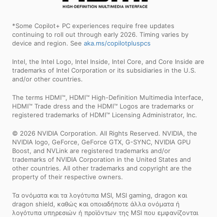
*Some Copilot+ PC experiences require free updates
continuing to roll out through early 2026. Timing varies by
device and region. See
aka.ms/copilotpluspcs
Intel, the Intel Logo, Intel Inside, Intel Core, and Core Inside are
trademarks of Intel Corporation or its subsidiaries in the U.S.
and/or other countries.
The terms HDMI™, HDMI™ High-Definition Multimedia Interface,
HDMI™ Trade dress and the HDMI™ Logos are trademarks or
registered trademarks of HDMI™ Licensing Administrator, Inc.
© 2026 NVIDIA Corporation. All Rights Reserved. NVIDIA, the
NVIDIA logo, GeForce, GeForce GTX, G-SYNC, NVIDIA GPU
Boost, and NVLink are registered trademarks and/or
trademarks of NVIDIA Corporation in the United States and
other countries. All other trademarks and copyright are the
property of their respective owners.
Τα ονόματα και τα λογότυπα MSI, MSI gaming, dragon και
dragon shield, καθώς και οποιαδήποτε άλλα ονόματα ή
λογότυπα υπηρεσιών ή προϊόντων της MSI που εμφανίζονται