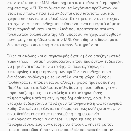
στον ιστότοπο της MSI, είναι σήματα κατατεθέντα ή εμπορικά
σήματα της MSI. Τα ονόματα και τα λογότυπα προϊόντων και
εταιρειών τρίτων που εμφανίζονται στον ιστότοπό μας και
χρησιμοποιούνται στα υλικά είναι ιδιοκτησία των αντίστοιχων
κατόχων τους και ενδέχεται επίσης να είναι εμπορικά σήματα.
Τα εμπορικά σήματα και τα υλικά που προστατεύονται από
πνευματικά δικαιώματα της MSI μπορούν να χρησιμοποιηθούν
μόνο με γραπτή άδεια από την MSI. Οποιαδήποτε δικαιώματα
δεν παραχωρούνται ρητά στο παρόν διατηρούνται.
Όλες οι εικόνες και οι περιγραφές έχουν μόνο επεξηγηματικό
χαρακτήρα. Η οπτική αναπαράσταση των προϊόντων ενδέχεται
να μην είναι απολύτως ακριβής. Οι προδιαγραφές, οι
λειτουργίες και η εμφάνιση των προϊόντων ενδέχεται να
διαφέρουν ανάλογα με το μοντέλο και τη χώρα. Όλες οι
προδιαγραφές υπόκεινται σε αλλαγές χωρίς προειδοποίηση.
Παρόλο που καταβάλλουμε κάθε δυνατή προσπάθεια για να
παρουσιάζουμε τις πιο ακριβείς και ολοκληρωμένες
πληροφορίες κατά τη στιγμή της δημοσίευσης, ορισμένα
στοιχεία ενδέχεται να περιέχουν τυπογραφικά ή φωτογραφικά
λάθη. Ορισμένα προϊόντα και διαμορφώσεις ενδέχεται να μην
είναι διαθέσιμα σε όλες τις αγορές ή η ημερομηνία
κυκλοφορίας τους να διαφέρει. Οι προμήθειες είναι
περιορισμένες. Σας συνιστούμε να επικοινωνήσετε με τον
τοπικό προμηθευτή σας για τις ακριβείς προσφορές και τις