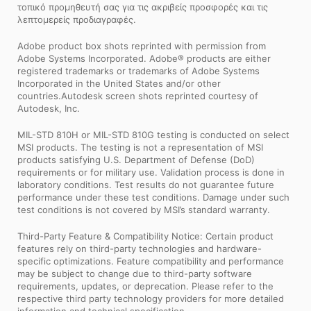
τοπικό προμηθευτή σας για τις ακριβείς προσφορές και τις
λεπτομερείς προδιαγραφές.
Adobe product box shots reprinted with permission from
Adobe Systems Incorporated. Adobe® products are either
registered trademarks or trademarks of Adobe Systems
Incorporated in the United States and/or other
countries.Autodesk screen shots reprinted courtesy of
Autodesk, Inc.
MIL-STD 810H or MIL-STD 810G testing is conducted on select
MSI products. The testing is not a representation of MSI
products satisfying U.S. Department of Defense (DoD)
requirements or for military use. Validation process is done in
laboratory conditions. Test results do not guarantee future
performance under these test conditions. Damage under such
test conditions is not covered by MSI’s standard warranty.
Third-Party Feature & Compatibility Notice: Certain product
features rely on third-party technologies and hardware-
specific optimizations. Feature compatibility and performance
may be subject to change due to third-party software
requirements, updates, or deprecation. Please refer to the
respective third party technology providers for more detailed