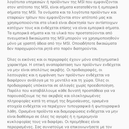
λογότυπα υπηρεσιών ή προϊόντων της MSI που εμφανίζονται
στον ιστότοπο της MSI, είναι σήματα κατατεθέντα ή εμπορικά
σήματα της MSI. Τα ονόματα και τα λογότυπα προϊόντων και
εταιρειών τρίτων που εμφανίζονται στον ιστότοπό μας και
χρησιμοποιούνται στα υλικά είναι ιδιοκτησία των αντίστοιχων
κατόχων τους και ενδέχεται επίσης να είναι εμπορικά σήματα.
Τα εμπορικά σήματα και τα υλικά που προστατεύονται από
πνευματικά δικαιώματα της MSI μπορούν να χρησιμοποιηθούν
μόνο με γραπτή άδεια από την MSI. Οποιαδήποτε δικαιώματα
δεν παραχωρούνται ρητά στο παρόν διατηρούνται.
Όλες οι εικόνες και οι περιγραφές έχουν μόνο επεξηγηματικό
χαρακτήρα. Η οπτική αναπαράσταση των προϊόντων ενδέχεται
να μην είναι απολύτως ακριβής. Οι προδιαγραφές, οι
λειτουργίες και η εμφάνιση των προϊόντων ενδέχεται να
διαφέρουν ανάλογα με το μοντέλο και τη χώρα. Όλες οι
προδιαγραφές υπόκεινται σε αλλαγές χωρίς προειδοποίηση.
Παρόλο που καταβάλλουμε κάθε δυνατή προσπάθεια για να
παρουσιάζουμε τις πιο ακριβείς και ολοκληρωμένες
πληροφορίες κατά τη στιγμή της δημοσίευσης, ορισμένα
στοιχεία ενδέχεται να περιέχουν τυπογραφικά ή φωτογραφικά
λάθη. Ορισμένα προϊόντα και διαμορφώσεις ενδέχεται να μην
είναι διαθέσιμα σε όλες τις αγορές ή η ημερομηνία
κυκλοφορίας τους να διαφέρει. Οι προμήθειες είναι
περιορισμένες. Σας συνιστούμε να επικοινωνήσετε με τον