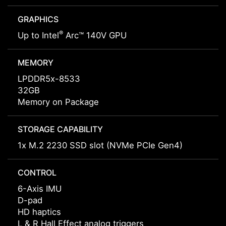
GRAPHICS
®
Up to Intel
Arc™ 140V GPU
MEMORY
LPDDR5x-8533
32GB
Memory on Package
STORAGE CAPABILITY
1x M.2 2230 SSD slot (NVMe PCIe Gen4)
CONTROL
6-Axis IMU
D-pad
HD haptics
L & R Hall Effect analog triggers