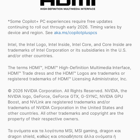
*Some Copilot+ PC experiences require free updates
continuing to roll out through early 2026. Timing varies by
device and region. See
aka.ms/copilotpluspcs
Intel, the Intel Logo, Intel Inside, Intel Core, and Core Inside are
trademarks of Intel Corporation or its subsidiaries in the U.S.
and/or other countries.
The terms HDMI™, HDMI™ High-Definition Multimedia Interface,
HDMI™ Trade dress and the HDMI™ Logos are trademarks or
registered trademarks of HDMI™ Licensing Administrator, Inc.
© 2026 NVIDIA Corporation. All Rights Reserved. NVIDIA, the
NVIDIA logo, GeForce, GeForce GTX, G-SYNC, NVIDIA GPU
Boost, and NVLink are registered trademarks and/or
trademarks of NVIDIA Corporation in the United States and
other countries. All other trademarks and copyright are the
property of their respective owners.
Τα ονόματα και τα λογότυπα MSI, MSI gaming, dragon και
dragon shield, καθώς και οποιαδήποτε άλλα ονόματα ή