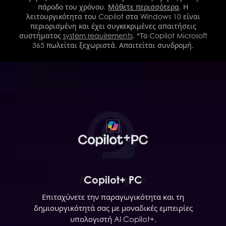
πάροδο του χρόνου.
Μάθετε περισσότερα
. Η
λειτουργικότητα του Copilot στα Windows 10 είναι
περιορισμένη και έχει συγκεκριμένες απαιτήσεις
συστήματος
system requirements
. *Το Copilot Microsoft
365 πωλείται ξεχωριστά. Απαιτείται συνδρομή.
MSI AI Engine
Copilot+ PC
Το MSI AI Engine είναι σε θέση να ανιχνεύει τα σενάρια
Επιταχύνετε την παραγωγικότητα και τη
των χρηστών και να προσαρμόζει αυτόματα τις
δημιουργικότητά σας με μοναδικές εμπειρίες
ρυθμίσεις του υλικού ώστε να επιτυγχάνονται οι
υπολογιστή AI Copilot+.