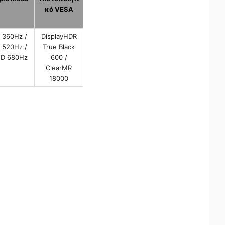
κό VESA
 360Hz /
DisplayHDR
 520Hz /
True Black
D 680Hz
600 /
ClearMR
18000