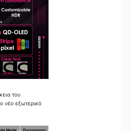
κεια του
το νέο εξωτερικό
iple Mode
Πιστοποιητι