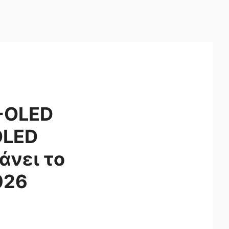
D-OLED
OLED
άνει το
026