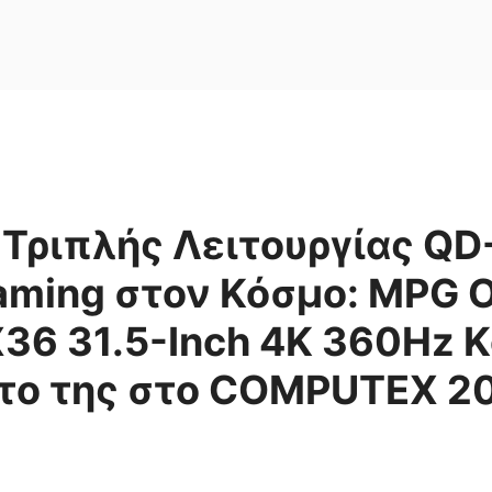
Τριπλής Λειτουργίας Q
aming στον Κόσμο: MPG 
6 31.5-Inch 4K 360Hz Κ
το της στο COMPUTEX 2