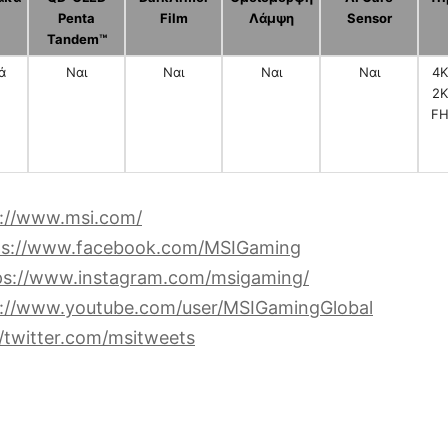
Penta
Film
Λάμψη
Sensor
Tandem™
ά
Ναι
Ναι
Ναι
Ναι
4K
2K
FH
s://www.msi.com/
ps://www.facebook.com/MSIGaming
ps://www.instagram.com/msigaming/
s://www.youtube.com/user/MSIGamingGlobal
//twitter.com/msitweets