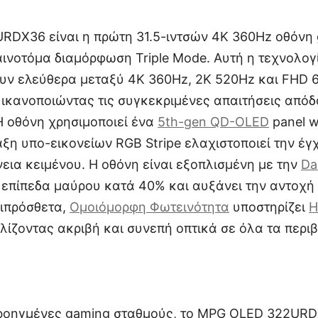
DX36 είναι η πρώτη 31.5-ιντσών 4K 360Hz οθόνη
αινοτόμα διαμόρφωση Triple Mode. Αυτή η τεχνολογ
υν ελεύθερα μεταξύ 4K 360Hz, 2K 520Hz και FHD 
 ικανοποιώντας τις συγκεκριμένες απαιτήσεις από
 Η οθόνη χρησιμοποιεί ένα
5th-gen QD-OLED
panel w
ταξη υπο-εικονείων RGB Stripe ελαχιστοποιεί την έ
εια κειμένου. Η οθόνη είναι εξοπλισμένη με την
Da
α επίπεδα μαύρου κατά 40% και αυξάνει την αντοχή
πιπρόσθετα,
Ομοιόμορφη Φωτεινότητα
υποστηρίζει
H
ίζοντας ακριβή και συνεπή οπτικά σε όλα τα περι
προηγμένες gaming σταθμούς, το MPG OLED 322URD