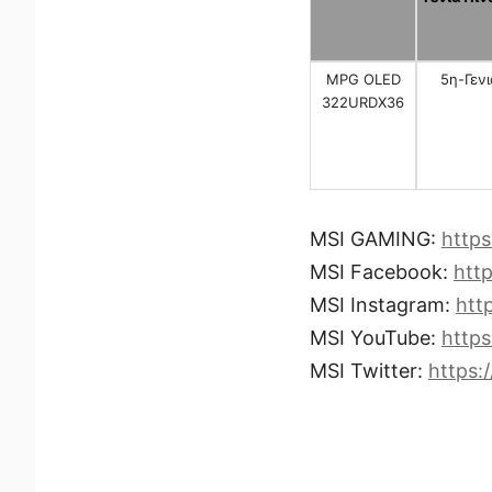
MPG OLED
5η-Γενι
322URDX36
MSI GAMING:
http
MSI Facebook:
htt
MSI Instagram:
htt
MSI YouTube:
http
MSI Twitter:
https: