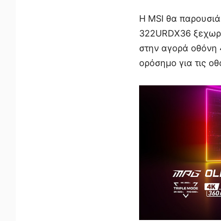
Η MSI θα παρουσι
322URDX36 ξεχωρίζ
στην αγορά οθόνη 
ορόσημο για τις ο