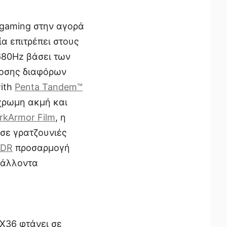
 gaming στην αγορά
ία επιτρέπει στους
680Hz βάσει των
δοσης διαφόρων
ith
Penta Tandem™
γχρωμη ακμή και
rkArmor Film
, η
 σε γρατζουνιές
DR
προσαρμογή
βάλλοντα
X36 φτάνει σε