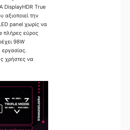
SA DisplayHDR True
υ αξιοποιεί την
ED panel χωρίς να
να πλήρες εύρος
αρέχει 98W
 εργασίας.
υς χρήστες να