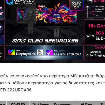
ρούν να επισκεφθούν το περίπτερο MSI κατά τη διάρ
 να μάθουν περισσότερα για τις δυνατότητες και 
LED 322URDX36.
νακα
QD-OLED
DarkArmor
Ομοιόμορφη
AI Care
Tr