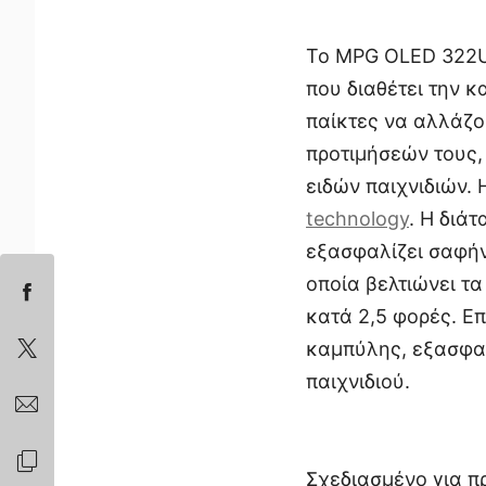
Το MPG OLED 322UR
που διαθέτει την κ
παίκτες να αλλάζο
προτιμήσεών τους,
ειδών παιχνιδιών.
technology
. Η διά
εξασφαλίζει σαφήν
οποία βελτιώνει τ
κατά 2,5 φορές. Ε
καμπύλης, εξασφαλ
παιχνιδιού.
Σχεδιασμένο για 