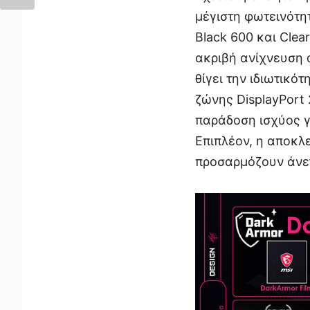
μέγιστη φωτεινότητ
Black 600 και Clea
ακριβή ανίχνευση 
θίγει την ιδιωτικό
ζώνης DisplayPort
παράδοση ισχύος γ
Επιπλέον, η αποκλε
προσαρμόζουν άνετα