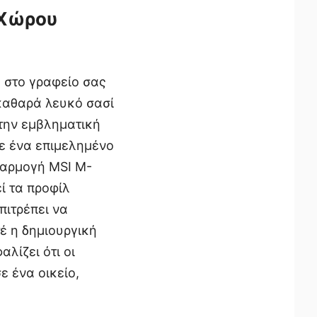
 Χώρου
η στο γραφείο σας
 καθαρά λευκό σασί
 την εμβληματική
σε ένα επιμελημένο
φαρμογή MSI M-
ί τα προφίλ
πιτρέπει να
τέ η δημιουργική
λίζει ότι οι
ε ένα οικείο,