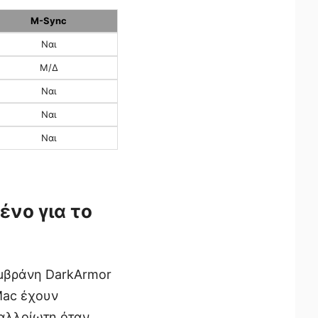
M-Sync
Ναι
Μ/Δ
Ναι
Ναι
Ναι
νο για το
μβράνη DarkArmor
Mac έχουν
ναλλοίωτη όταν