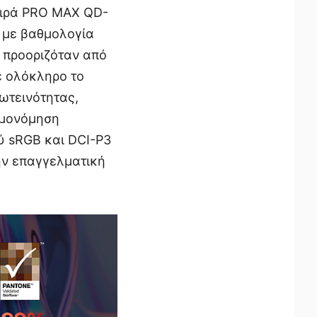
σειρά PRO MAX QD-
d με βαθμολογία
ς προοριζόταν από
σε ολόκληρο το
ωτεινότητας,
θμονόμηση
ύ sRGB και DCI-P3
την επαγγελματική