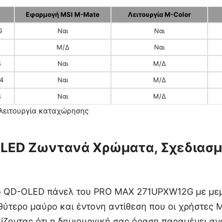
Εφαρμογή MSI M-Mate
Λειτουργία M-Color
G
Ναι
Ναι
Μ/Δ
Ναι
4
Ναι
Μ/Δ
4
Ναι
Μ/Δ
4
Ναι
Μ/Δ
 λειτουργία καταχώρησης
LED Ζωντανά Χρώματα, Σχεδιασμέ
 το QD-OLED πάνελ του PRO MAX 271UPXW12G με με
ύτερο μαύρο και έντονη αντίθεση που οι χρήστες 
λίζοντας ότι η δημιουργική σας όραση παραμένει α