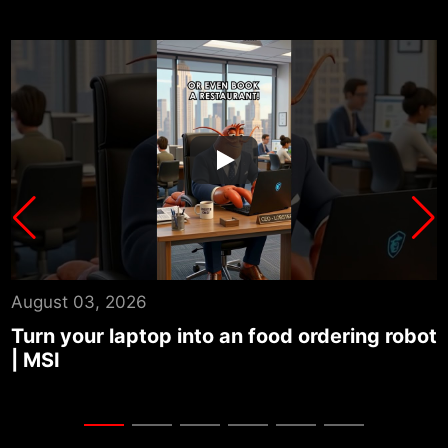
August 03, 2026
J
ot
Turn your laptop into an auto news
T
summary center | MSI
U
G