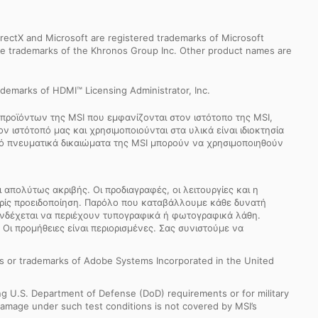
ectX and Microsoft are registered trademarks of Microsoft
 are trademarks of the Khronos Group Inc. Other product names are
demarks of HDMI™ Licensing Administrator, Inc.
προϊόντων της MSI που εμφανίζονται στον ιστότοπο της MSI,
 ιστότοπό μας και χρησιμοποιούνται στα υλικά είναι ιδιοκτησία
από πνευματικά δικαιώματα της MSI μπορούν να χρησιμοποιηθούν
απολύτως ακριβής. Οι προδιαγραφές, οι λειτουργίες και η
ωρίς προειδοποίηση. Παρόλο που καταβάλλουμε κάθε δυνατή
 ενδέχεται να περιέχουν τυπογραφικά ή φωτογραφικά λάθη.
 Οι προμήθειες είναι περιορισμένες. Σας συνιστούμε να
s or trademarks of Adobe Systems Incorporated in the United
ng U.S. Department of Defense (DoD) requirements or for military
Damage under such test conditions is not covered by MSI’s