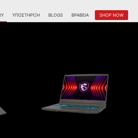
RY
ΥΠΟΣΤΉΡΙΞΗ
BLOGS
ΒΡΑΒΕΊΑ
SHOP NOW