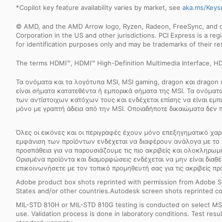
*Copilot key feature availability varies by market, see
aka.ms/Keys
© AMD, and the AMD Arrow logo, Ryzen, Radeon, FreeSync, and com
Corporation in the US and other jurisdictions. PCI Express is a r
for identification purposes only and may be trademarks of their r
The terms HDMI™, HDMI™ High-Definition Multimedia Interface, HD
Τα ονόματα και τα λογότυπα MSI, MSI gaming, dragon και dragon
είναι σήματα κατατεθέντα ή εμπορικά σήματα της MSI. Τα ονόματα 
των αντίστοιχων κατόχων τους και ενδέχεται επίσης να είναι εμ
μόνο με γραπτή άδεια από την MSI. Οποιαδήποτε δικαιώματα δεν 
Όλες οι εικόνες και οι περιγραφές έχουν μόνο επεξηγηματικό χαρ
εμφάνιση των προϊόντων ενδέχεται να διαφέρουν ανάλογα με το 
προσπάθεια για να παρουσιάζουμε τις πιο ακριβείς και ολοκληρω
Ορισμένα προϊόντα και διαμορφώσεις ενδέχεται να μην είναι διαθέ
επικοινωνήσετε με τον τοπικό προμηθευτή σας για τις ακριβείς πρ
Adobe product box shots reprinted with permission from Adobe S
States and/or other countries.Autodesk screen shots reprinted co
MIL-STD 810H or MIL-STD 810G testing is conducted on select MSI 
use. Validation process is done in laboratory conditions. Test re