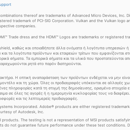
upport
binations thereof are trademarks of Advanced Micro Devices, Inc. Dir
egistered trademark of PCI-SIG Corporation. Vulkan and the Vulkan logo
espective companies.
MI™ Trade dress and the HDMI™ Logos are trademarks or registered tra
 shield, καθώς και οποιαδήποτε άλλα ονόματα ή λογότυπα υπηρεσιών ή 
και τα λογότυπα προϊόντων και εταιρειών τρίτων που εμφανίζονται στον
πορικά σήματα. Τα εμπορικά σήματα και τα υλικά που προστατεύονται 
παραχωρούνται ρητά στο παρόν διατηρούνται.
ακτήρα. Η οπτική αναπαράσταση των προϊόντων ενδέχεται να μην είναι 
μοντέλο και τη χώρα. Όλες οι προδιαγραφές υπόκεινται σε αλλαγές χ
μένες πληροφορίες κατά τη στιγμή της δημοσίευσης, ορισμένα στοιχεία
σιμα σε όλες τις αγορές ή η ημερομηνία κυκλοφορίας τους να διαφέρει.
οσφορές και τις λεπτομερείς προδιαγραφές.
ystems Incorporated. Adobe® products are either registered trademark
urtesy of Autodesk, Inc.
products. The testing is not a representation of MSI products satisfyi
sults do not guarantee future performance under these test conditions. 