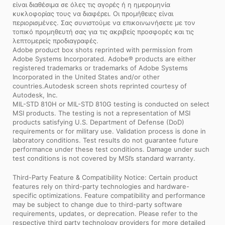
είναι διαθέσιμα σε όλες τις αγορές ή η ημερομηνία
κυκλοφορίας τους να διαφέρει. Οι προμήθειες είναι
περιορισμένες. Σας συνιστούμε να επικοινωνήσετε με τον
τοπικό προμηθευτή σας για τις ακριβείς προσφορές και τις
λεπτομερείς προδιαγραφές.
Adobe product box shots reprinted with permission from
Adobe Systems Incorporated. Adobe® products are either
registered trademarks or trademarks of Adobe Systems
Incorporated in the United States and/or other
countries.Autodesk screen shots reprinted courtesy of
Autodesk, Inc.
MIL-STD 810H or MIL-STD 810G testing is conducted on select
MSI products. The testing is not a representation of MSI
products satisfying U.S. Department of Defense (DoD)
requirements or for military use. Validation process is done in
laboratory conditions. Test results do not guarantee future
performance under these test conditions. Damage under such
test conditions is not covered by MSI’s standard warranty.
Third-Party Feature & Compatibility Notice: Certain product
features rely on third-party technologies and hardware-
specific optimizations. Feature compatibility and performance
may be subject to change due to third-party software
requirements, updates, or deprecation. Please refer to the
respective third party technology providers for more detailed