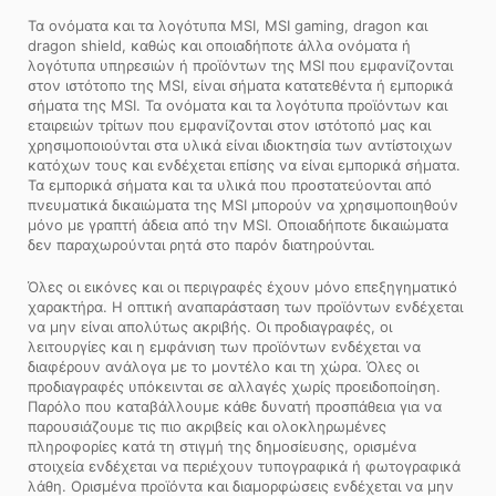
Τα ονόματα και τα λογότυπα MSI, MSI gaming, dragon και
dragon shield, καθώς και οποιαδήποτε άλλα ονόματα ή
λογότυπα υπηρεσιών ή προϊόντων της MSI που εμφανίζονται
στον ιστότοπο της MSI, είναι σήματα κατατεθέντα ή εμπορικά
σήματα της MSI. Τα ονόματα και τα λογότυπα προϊόντων και
εταιρειών τρίτων που εμφανίζονται στον ιστότοπό μας και
χρησιμοποιούνται στα υλικά είναι ιδιοκτησία των αντίστοιχων
κατόχων τους και ενδέχεται επίσης να είναι εμπορικά σήματα.
Τα εμπορικά σήματα και τα υλικά που προστατεύονται από
πνευματικά δικαιώματα της MSI μπορούν να χρησιμοποιηθούν
μόνο με γραπτή άδεια από την MSI. Οποιαδήποτε δικαιώματα
δεν παραχωρούνται ρητά στο παρόν διατηρούνται.
Όλες οι εικόνες και οι περιγραφές έχουν μόνο επεξηγηματικό
χαρακτήρα. Η οπτική αναπαράσταση των προϊόντων ενδέχεται
να μην είναι απολύτως ακριβής. Οι προδιαγραφές, οι
λειτουργίες και η εμφάνιση των προϊόντων ενδέχεται να
διαφέρουν ανάλογα με το μοντέλο και τη χώρα. Όλες οι
προδιαγραφές υπόκεινται σε αλλαγές χωρίς προειδοποίηση.
Παρόλο που καταβάλλουμε κάθε δυνατή προσπάθεια για να
παρουσιάζουμε τις πιο ακριβείς και ολοκληρωμένες
πληροφορίες κατά τη στιγμή της δημοσίευσης, ορισμένα
στοιχεία ενδέχεται να περιέχουν τυπογραφικά ή φωτογραφικά
λάθη. Ορισμένα προϊόντα και διαμορφώσεις ενδέχεται να μην