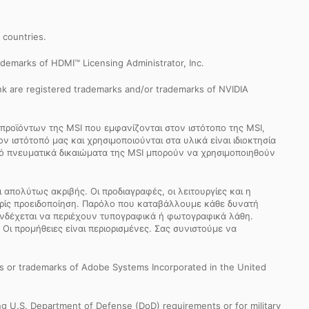
r countries.
demarks of HDMI™ Licensing Administrator, Inc.
k are registered trademarks and/or trademarks of NVIDIA
προϊόντων της MSI που εμφανίζονται στον ιστότοπο της MSI,
 ιστότοπό μας και χρησιμοποιούνται στα υλικά είναι ιδιοκτησία
από πνευματικά δικαιώματα της MSI μπορούν να χρησιμοποιηθούν
απολύτως ακριβής. Οι προδιαγραφές, οι λειτουργίες και η
ωρίς προειδοποίηση. Παρόλο που καταβάλλουμε κάθε δυνατή
 ενδέχεται να περιέχουν τυπογραφικά ή φωτογραφικά λάθη.
 Οι προμήθειες είναι περιορισμένες. Σας συνιστούμε να
s or trademarks of Adobe Systems Incorporated in the United
ng U.S. Department of Defense (DoD) requirements or for military