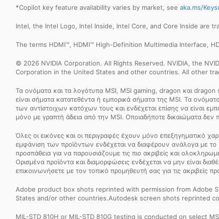
*Copilot key feature availability varies by market, see
aka.ms/Keys
Intel, the Intel Logo, Intel Inside, Intel Core, and Core Inside are 
The terms HDMI™, HDMI™ High-Definition Multimedia Interface, HD
© 2026 NVIDIA Corporation. All Rights Reserved. NVIDIA, the NV
Corporation in the United States and other countries. All other t
Τα ονόματα και τα λογότυπα MSI, MSI gaming, dragon και dragon
είναι σήματα κατατεθέντα ή εμπορικά σήματα της MSI. Τα ονόματα 
των αντίστοιχων κατόχων τους και ενδέχεται επίσης να είναι εμ
μόνο με γραπτή άδεια από την MSI. Οποιαδήποτε δικαιώματα δεν 
Όλες οι εικόνες και οι περιγραφές έχουν μόνο επεξηγηματικό χαρ
εμφάνιση των προϊόντων ενδέχεται να διαφέρουν ανάλογα με το 
προσπάθεια για να παρουσιάζουμε τις πιο ακριβείς και ολοκληρω
Ορισμένα προϊόντα και διαμορφώσεις ενδέχεται να μην είναι διαθέ
επικοινωνήσετε με τον τοπικό προμηθευτή σας για τις ακριβείς πρ
Adobe product box shots reprinted with permission from Adobe S
States and/or other countries.Autodesk screen shots reprinted co
MIL-STD 810H or MIL-STD 810G testing is conducted on select MSI 