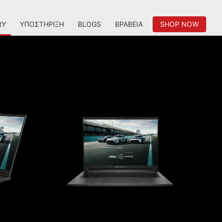
RY
ΥΠΟΣΤΉΡΙΞΗ
BLOGS
ΒΡΑΒΕΊΑ
SHOP NOW