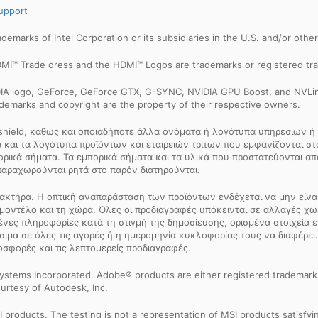
upport
trademarks of Intel Corporation or its subsidiaries in the U.S. and/or othe
MI™ Trade dress and the HDMI™ Logos are trademarks or registered tra
IDIA logo, GeForce, GeForce GTX, G-SYNC, NVIDIA GPU Boost, and NVLin
rademarks and copyright are the property of their respective owners.
 shield, καθώς και οποιαδήποτε άλλα ονόματα ή λογότυπα υπηρεσιών ή 
και τα λογότυπα προϊόντων και εταιρειών τρίτων που εμφανίζονται στον
πορικά σήματα. Τα εμπορικά σήματα και τα υλικά που προστατεύονται 
παραχωρούνται ρητά στο παρόν διατηρούνται.
ακτήρα. Η οπτική αναπαράσταση των προϊόντων ενδέχεται να μην είναι 
μοντέλο και τη χώρα. Όλες οι προδιαγραφές υπόκεινται σε αλλαγές χ
μένες πληροφορίες κατά τη στιγμή της δημοσίευσης, ορισμένα στοιχεία
σιμα σε όλες τις αγορές ή η ημερομηνία κυκλοφορίας τους να διαφέρει.
οσφορές και τις λεπτομερείς προδιαγραφές.
ystems Incorporated. Adobe® products are either registered trademark
urtesy of Autodesk, Inc.
products. The testing is not a representation of MSI products satisfyi