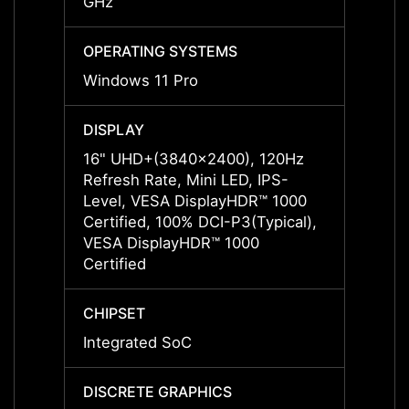
GHz
GHz
OPERATING SYSTEMS
OPERA
Windows 11 Pro
Windo
DISPLAY
DISPL
16" UHD+(3840x2400), 120Hz
16" U
Refresh Rate, Mini LED, IPS-
Refres
Level, VESA DisplayHDR™ 1000
Level
Certified, 100% DCI-P3(Typical),
Certif
VESA DisplayHDR™ 1000
VESA 
Certified
Certif
CHIPSET
CHIPS
Integrated SoC
Integ
DISCRETE GRAPHICS
DISCR