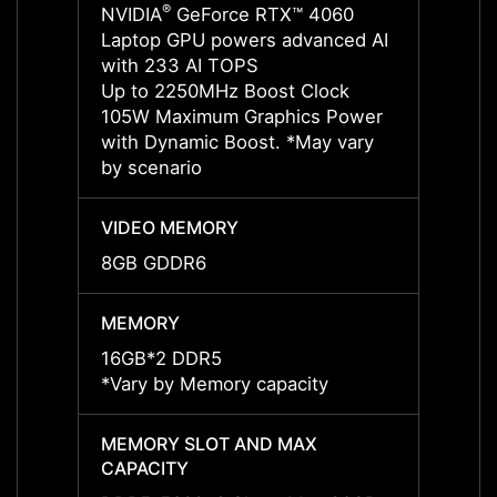
®
NVIDIA
GeForce RTX™ 4060
NVIDI
Laptop GPU powers advanced AI
Lapto
with 233 AI TOPS
with 
Up to 2250MHz Boost Clock
Up to
105W Maximum Graphics Power
105W 
with Dynamic Boost. *May vary
with 
by scenario
by sce
VIDEO MEMORY
VIDE
8GB GDDR6
8GB 
MEMORY
MEMO
16GB*2 DDR5
16GB*
*Vary by Memory capacity
*Vary
MEMORY SLOT AND MAX
MEMO
CAPACITY
CAPAC