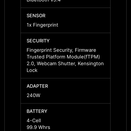
SENSOR
SENS
1x Fingerprint
1x Fin
SECURITY
SECUR
Fingerprint Security, Firmware
Finger
Trusted Platform Module(fTPM)
Trust
2.0, Webcam Shutter, Kensington
2.0, 
Lock
Lock
ADAPTER
ADAP
240W
240W
BATTERY
BATT
4-Cell
4-Cell
99.9 Whrs
99.9 