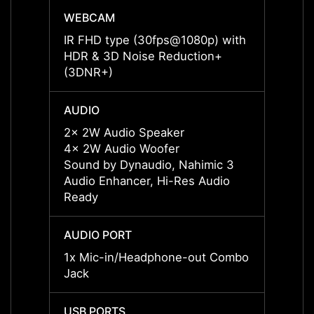
WEBCAM
WEBC
IR FHD type (30fps@1080p) with
IR FH
HDR & 3D Noise Reduction+
HDR &
(3DNR+)
(3DNR
AUDIO
AUDI
2x 2W Audio Speaker
2x 2W
4x 2W Audio Woofer
4x 2W
Sound by Dynaudio, Nahimic 3
Sound
Audio Enhancer, Hi-Res Audio
Audio
Ready
Ready
AUDIO PORT
AUDIO
1x Mic-in/Headphone-out Combo
1x Mi
Jack
Jack
USB PORTS
USB P