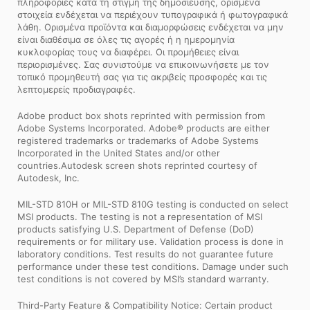
πληροφορίες κατά τη στιγμή της δημοσίευσης, ορισμένα
στοιχεία ενδέχεται να περιέχουν τυπογραφικά ή φωτογραφικά
λάθη. Ορισμένα προϊόντα και διαμορφώσεις ενδέχεται να μην
είναι διαθέσιμα σε όλες τις αγορές ή η ημερομηνία
κυκλοφορίας τους να διαφέρει. Οι προμήθειες είναι
περιορισμένες. Σας συνιστούμε να επικοινωνήσετε με τον
τοπικό προμηθευτή σας για τις ακριβείς προσφορές και τις
λεπτομερείς προδιαγραφές.
Adobe product box shots reprinted with permission from
Adobe Systems Incorporated. Adobe® products are either
registered trademarks or trademarks of Adobe Systems
Incorporated in the United States and/or other
countries.Autodesk screen shots reprinted courtesy of
Autodesk, Inc.
MIL-STD 810H or MIL-STD 810G testing is conducted on select
MSI products. The testing is not a representation of MSI
products satisfying U.S. Department of Defense (DoD)
requirements or for military use. Validation process is done in
laboratory conditions. Test results do not guarantee future
performance under these test conditions. Damage under such
test conditions is not covered by MSI’s standard warranty.
Third-Party Feature & Compatibility Notice: Certain product