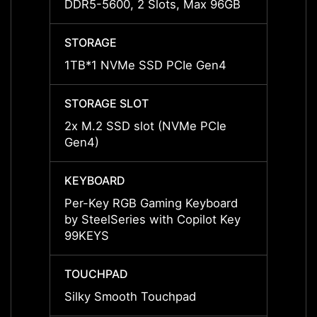
DDR5-5600, 2 Slots, Max 96GB
DDR5-
STORAGE
STOR
1TB*1 NVMe SSD PCIe Gen4
1TB*1
STORAGE SLOT
STORA
2x M.2 SSD slot (NVMe PCIe
2x M.
Gen4)
Gen4)
KEYBOARD
KEYB
Per-Key RGB Gaming Keyboard
Per-K
by SteelSeries with Copilot Key
by Ste
99KEYS
99KE
TOUCHPAD
TOUC
Silky Smooth Touchpad
Silky