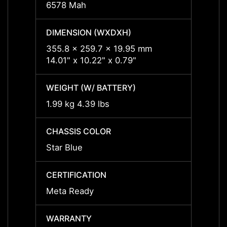
6578 Mah
6578 
DIMENSION (WXDXH)
DIMEN
355.8 x 259.7 x 19.95 mm
355.8
14.01" x 10.22" x 0.79"
14.01"
WEIGHT (W/ BATTERY)
WEIGH
1.99 kg 4.39 lbs
1.99 k
CHASSIS COLOR
CHASS
Star Blue
Star B
CERTIFICATION
CERTI
Meta Ready
Meta 
WARRANTY
WARR