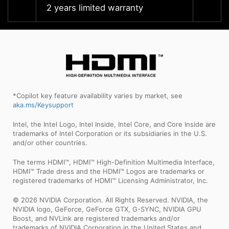
2 years limited warranty
2 year
*Copilot key feature availability varies by market, see
aka.ms/Keysupport
Intel, the Intel Logo, Intel Inside, Intel Core, and Core Inside are
trademarks of Intel Corporation or its subsidiaries in the U.S.
and/or other countries.
The terms HDMI™, HDMI™ High-Definition Multimedia Interface,
HDMI™ Trade dress and the HDMI™ Logos are trademarks or
registered trademarks of HDMI™ Licensing Administrator, Inc.
© 2026 NVIDIA Corporation. All Rights Reserved. NVIDIA, the
NVIDIA logo, GeForce, GeForce GTX, G-SYNC, NVIDIA GPU
Boost, and NVLink are registered trademarks and/or
trademarks of NVIDIA Corporation in the United States and