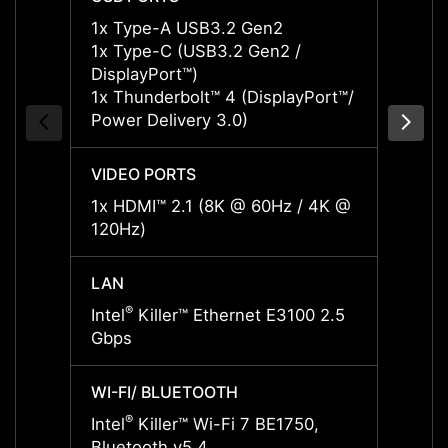
1x Type-A USB3.2 Gen2
1x Ty
1x Type-C (USB3.2 Gen2 /
1x Ty
DisplayPort™)
Displa
1x Thunderbolt™ 4 (DisplayPort™/
1x Thu
Power Delivery 3.0)
Power 
VIDEO PORTS
VIDEO
1x HDMI™ 2.1 (8K @ 60Hz / 4K @
1x HD
120Hz)
120Hz
LAN
LAN
®
®
Intel
Killer™ Ethernet E3100 2.5
Intel
Gbps
Gbps
WI-FI/ BLUETOOTH
WI-FI
®
®
Intel
Killer™ Wi-Fi 7 BE1750,
Intel
Bluetooth v5.4
Bluet