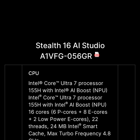
Stealth 16 AI Studio
St
A1VFG-056GR
CPU
CPU
Intel® Core™ Ultra 7 processor
Intel®
155H with Intel® AI Boost (NPU)
185H w
®
®
Intel
Core™ Ultra 7 processor
Intel
®
155H with Intel
AI Boost (NPU)
185H w
16 cores (6 P-cores + 8 E-cores
16 cor
+ 2 Low Power E-cores), 22
+ 2 L
®
threads, 24 MB Intel
Smart
thread
Cache, Max Turbo Frequency 4.8
Cache