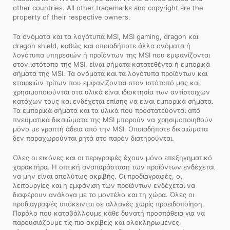
other countries. All other trademarks and copyright are the
property of their respective owners.
Τα ονόματα και τα λογότυπα MSI, MSI gaming, dragon και
dragon shield, καθώς και οποιαδήποτε άλλα ονόματα ή
λογότυπα υπηρεσιών ή προϊόντων της MSI που εμφανίζονται
στον ιστότοπο της MSI, είναι σήματα κατατεθέντα ή εμπορικά
σήματα της MSI. Τα ονόματα και τα λογότυπα προϊόντων και
εταιρειών τρίτων που εμφανίζονται στον ιστότοπό μας και
χρησιμοποιούνται στα υλικά είναι ιδιοκτησία των αντίστοιχων
κατόχων τους και ενδέχεται επίσης να είναι εμπορικά σήματα.
Τα εμπορικά σήματα και τα υλικά που προστατεύονται από
πνευματικά δικαιώματα της MSI μπορούν να χρησιμοποιηθούν
μόνο με γραπτή άδεια από την MSI. Οποιαδήποτε δικαιώματα
δεν παραχωρούνται ρητά στο παρόν διατηρούνται.
Όλες οι εικόνες και οι περιγραφές έχουν μόνο επεξηγηματικό
χαρακτήρα. Η οπτική αναπαράσταση των προϊόντων ενδέχεται
να μην είναι απολύτως ακριβής. Οι προδιαγραφές, οι
λειτουργίες και η εμφάνιση των προϊόντων ενδέχεται να
διαφέρουν ανάλογα με το μοντέλο και τη χώρα. Όλες οι
προδιαγραφές υπόκεινται σε αλλαγές χωρίς προειδοποίηση.
Παρόλο που καταβάλλουμε κάθε δυνατή προσπάθεια για να
παρουσιάζουμε τις πιο ακριβείς και ολοκληρωμένες