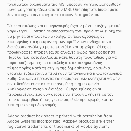
πνευματικά δικαιώματα της MSI μπορούν να χρησιμοποιηθούν
μόνο με γραπτή άδεια από την MSI. Οποιαδήποτε δικαιώματα
δεν παραχωρούνται ρητά στο παρόν διατηρούνται.
Όλες οι εικόνες και οι περιγραφές έχουν μόνο επεξηγηματικό
χαρακτήρα. Η οπτική αναπαράσταση των προϊόντων ενδέχεται
να μην είναι απολύτως ακριβής. Οι προδιαγραφές, οι
λειτουργίες και η εμφάνιση των προϊόντων ενδέχεται να
διαφέρουν ανάλογα με το μοντέλο και τη χώρα. Όλες οι
προδιαγραφές υπόκεινται σε αλλαγές χωρίς προειδοποίηση.
Παρόλο που καταβάλλουμε κάθε δυνατή προσπάθεια για να
παρουσιάζουμε τις πιο ακριβείς και ολοκληρωμένες
πληροφορίες κατά τη στιγμή της δημοσίευσης, ορισμένα
στοιχεία ενδέχεται να περιέχουν τυπογραφικά ή φωτογραφικά
λάθη. Ορισμένα προϊόντα και διαμορφώσεις ενδέχεται να μην
είναι διαθέσιμα σε όλες τις αγορές ή η ημερομηνία
κυκλοφορίας τους να διαφέρει. Οι προμήθειες είναι
περιορισμένες. Σας συνιστούμε να επικοινωνήσετε με τον
τοπικό προμηθευτή σας για τις ακριβείς προσφορές και τις
λεπτομερείς προδιαγραφές.
Adobe product box shots reprinted with permission from
Adobe Systems Incorporated. Adobe® products are either
registered trademarks or trademarks of Adobe Systems