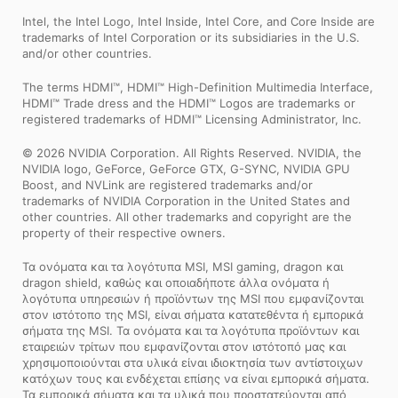
Intel, the Intel Logo, Intel Inside, Intel Core, and Core Inside are
trademarks of Intel Corporation or its subsidiaries in the U.S.
and/or other countries.
The terms HDMI™, HDMI™ High-Definition Multimedia Interface,
HDMI™ Trade dress and the HDMI™ Logos are trademarks or
registered trademarks of HDMI™ Licensing Administrator, Inc.
© 2026 NVIDIA Corporation. All Rights Reserved. NVIDIA, the
NVIDIA logo, GeForce, GeForce GTX, G-SYNC, NVIDIA GPU
Boost, and NVLink are registered trademarks and/or
trademarks of NVIDIA Corporation in the United States and
other countries. All other trademarks and copyright are the
property of their respective owners.
Τα ονόματα και τα λογότυπα MSI, MSI gaming, dragon και
dragon shield, καθώς και οποιαδήποτε άλλα ονόματα ή
λογότυπα υπηρεσιών ή προϊόντων της MSI που εμφανίζονται
στον ιστότοπο της MSI, είναι σήματα κατατεθέντα ή εμπορικά
σήματα της MSI. Τα ονόματα και τα λογότυπα προϊόντων και
εταιρειών τρίτων που εμφανίζονται στον ιστότοπό μας και
χρησιμοποιούνται στα υλικά είναι ιδιοκτησία των αντίστοιχων
κατόχων τους και ενδέχεται επίσης να είναι εμπορικά σήματα.
Τα εμπορικά σήματα και τα υλικά που προστατεύονται από