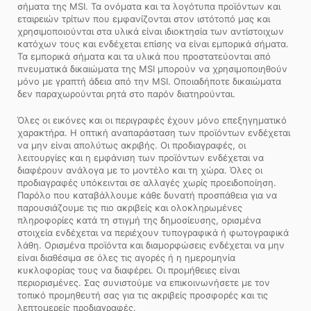
σήματα της MSI. Τα ονόματα και τα λογότυπα προϊόντων και
εταιρειών τρίτων που εμφανίζονται στον ιστότοπό μας και
χρησιμοποιούνται στα υλικά είναι ιδιοκτησία των αντίστοιχων
κατόχων τους και ενδέχεται επίσης να είναι εμπορικά σήματα.
Τα εμπορικά σήματα και τα υλικά που προστατεύονται από
πνευματικά δικαιώματα της MSI μπορούν να χρησιμοποιηθούν
μόνο με γραπτή άδεια από την MSI. Οποιαδήποτε δικαιώματα
δεν παραχωρούνται ρητά στο παρόν διατηρούνται.
Όλες οι εικόνες και οι περιγραφές έχουν μόνο επεξηγηματικό
χαρακτήρα. Η οπτική αναπαράσταση των προϊόντων ενδέχεται
να μην είναι απολύτως ακριβής. Οι προδιαγραφές, οι
λειτουργίες και η εμφάνιση των προϊόντων ενδέχεται να
διαφέρουν ανάλογα με το μοντέλο και τη χώρα. Όλες οι
προδιαγραφές υπόκεινται σε αλλαγές χωρίς προειδοποίηση.
Παρόλο που καταβάλλουμε κάθε δυνατή προσπάθεια για να
παρουσιάζουμε τις πιο ακριβείς και ολοκληρωμένες
πληροφορίες κατά τη στιγμή της δημοσίευσης, ορισμένα
στοιχεία ενδέχεται να περιέχουν τυπογραφικά ή φωτογραφικά
λάθη. Ορισμένα προϊόντα και διαμορφώσεις ενδέχεται να μην
είναι διαθέσιμα σε όλες τις αγορές ή η ημερομηνία
κυκλοφορίας τους να διαφέρει. Οι προμήθειες είναι
περιορισμένες. Σας συνιστούμε να επικοινωνήσετε με τον
τοπικό προμηθευτή σας για τις ακριβείς προσφορές και τις
λεπτομερείς προδιαγραφές.