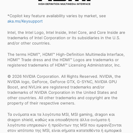
*Copilot key feature availability varies by market, see
aka.ms/Keysupport
Intel, the Intel Logo, Intel Inside, Intel Core, and Core Inside are
trademarks of Intel Corporation or its subsidiaries in the U.S.
and/or other countries.
The terms HDMI™, HDMI™ High-Definition Multimedia Interface,
HDMI™ Trade dress and the HDMI™ Logos are trademarks or
registered trademarks of HDMI™ Licensing Administrator, Inc.
© 2026 NVIDIA Corporation. All Rights Reserved. NVIDIA, the
NVIDIA logo, GeForce, GeForce GTX, G-SYNC, NVIDIA GPU
Boost, and NVLink are registered trademarks and/or
trademarks of NVIDIA Corporation in the United States and
other countries. All other trademarks and copyright are the
property of their respective owners.
Τα ονόματα και τα λογότυπα MSI, MSI gaming, dragon και
dragon shield, καθώς και οποιαδήποτε άλλα ονόματα ή
λογότυπα υπηρεσιών ή προϊόντων της MSI που εμφανίζονται
στον ιστότοπο της MSI, είναι σήματα κατατεθέντα ή εμπορικά