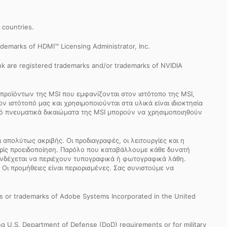
r countries.
demarks of HDMI™ Licensing Administrator, Inc.
k are registered trademarks and/or trademarks of NVIDIA
προϊόντων της MSI που εμφανίζονται στον ιστότοπο της MSI,
 ιστότοπό μας και χρησιμοποιούνται στα υλικά είναι ιδιοκτησία
από πνευματικά δικαιώματα της MSI μπορούν να χρησιμοποιηθούν
απολύτως ακριβής. Οι προδιαγραφές, οι λειτουργίες και η
ωρίς προειδοποίηση. Παρόλο που καταβάλλουμε κάθε δυνατή
 ενδέχεται να περιέχουν τυπογραφικά ή φωτογραφικά λάθη.
 Οι προμήθειες είναι περιορισμένες. Σας συνιστούμε να
s or trademarks of Adobe Systems Incorporated in the United
ng U.S. Department of Defense (DoD) requirements or for military