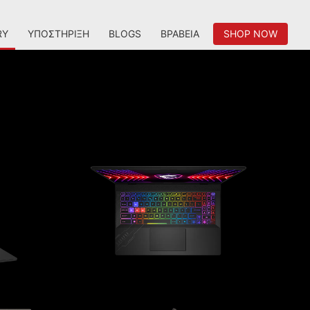
RY
ΥΠΟΣΤΉΡΙΞΗ
BLOGS
ΒΡΑΒΕΊΑ
SHOP NOW