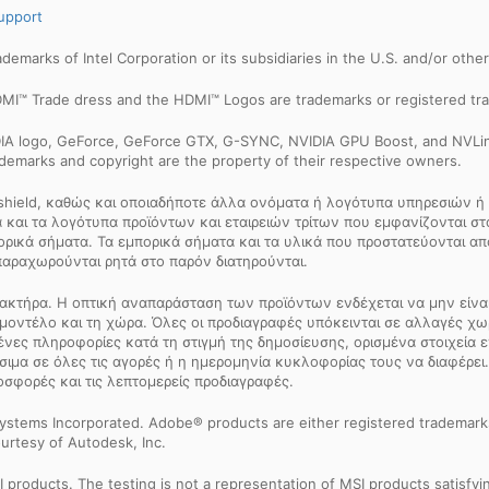
upport
trademarks of Intel Corporation or its subsidiaries in the U.S. and/or othe
MI™ Trade dress and the HDMI™ Logos are trademarks or registered tra
IDIA logo, GeForce, GeForce GTX, G-SYNC, NVIDIA GPU Boost, and NVLin
rademarks and copyright are the property of their respective owners.
 shield, καθώς και οποιαδήποτε άλλα ονόματα ή λογότυπα υπηρεσιών ή 
και τα λογότυπα προϊόντων και εταιρειών τρίτων που εμφανίζονται στον
πορικά σήματα. Τα εμπορικά σήματα και τα υλικά που προστατεύονται 
παραχωρούνται ρητά στο παρόν διατηρούνται.
ακτήρα. Η οπτική αναπαράσταση των προϊόντων ενδέχεται να μην είναι 
μοντέλο και τη χώρα. Όλες οι προδιαγραφές υπόκεινται σε αλλαγές χ
μένες πληροφορίες κατά τη στιγμή της δημοσίευσης, ορισμένα στοιχεία
σιμα σε όλες τις αγορές ή η ημερομηνία κυκλοφορίας τους να διαφέρει.
οσφορές και τις λεπτομερείς προδιαγραφές.
ystems Incorporated. Adobe® products are either registered trademark
urtesy of Autodesk, Inc.
products. The testing is not a representation of MSI products satisfyi