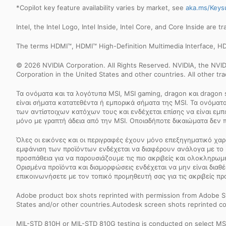
*Copilot key feature availability varies by market, see
aka.ms/Keys
Intel, the Intel Logo, Intel Inside, Intel Core, and Core Inside are 
The terms HDMI™, HDMI™ High-Definition Multimedia Interface, HD
© 2026 NVIDIA Corporation. All Rights Reserved. NVIDIA, the NV
Corporation in the United States and other countries. All other t
Τα ονόματα και τα λογότυπα MSI, MSI gaming, dragon και dragon
είναι σήματα κατατεθέντα ή εμπορικά σήματα της MSI. Τα ονόματα 
των αντίστοιχων κατόχων τους και ενδέχεται επίσης να είναι εμ
μόνο με γραπτή άδεια από την MSI. Οποιαδήποτε δικαιώματα δεν 
Όλες οι εικόνες και οι περιγραφές έχουν μόνο επεξηγηματικό χαρ
εμφάνιση των προϊόντων ενδέχεται να διαφέρουν ανάλογα με το 
προσπάθεια για να παρουσιάζουμε τις πιο ακριβείς και ολοκληρω
Ορισμένα προϊόντα και διαμορφώσεις ενδέχεται να μην είναι διαθέ
επικοινωνήσετε με τον τοπικό προμηθευτή σας για τις ακριβείς πρ
Adobe product box shots reprinted with permission from Adobe S
States and/or other countries.Autodesk screen shots reprinted co
MIL-STD 810H or MIL-STD 810G testing is conducted on select MSI 