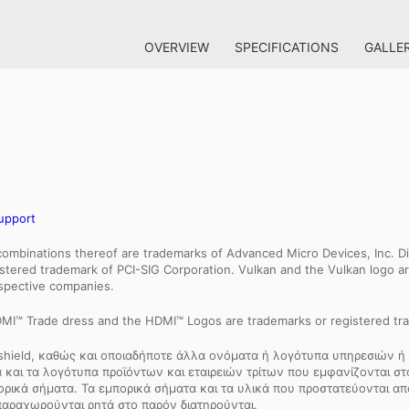
OVERVIEW
SPECIFICATIONS
GALLE
upport
binations thereof are trademarks of Advanced Micro Devices, Inc. Dir
egistered trademark of PCI-SIG Corporation. Vulkan and the Vulkan logo
espective companies.
MI™ Trade dress and the HDMI™ Logos are trademarks or registered tra
 shield, καθώς και οποιαδήποτε άλλα ονόματα ή λογότυπα υπηρεσιών ή 
και τα λογότυπα προϊόντων και εταιρειών τρίτων που εμφανίζονται στον
πορικά σήματα. Τα εμπορικά σήματα και τα υλικά που προστατεύονται 
παραχωρούνται ρητά στο παρόν διατηρούνται.