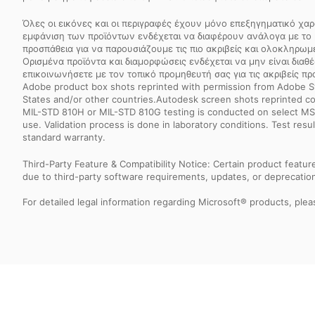
Όλες οι εικόνες και οι περιγραφές έχουν μόνο επεξηγηματικό χαρ
εμφάνιση των προϊόντων ενδέχεται να διαφέρουν ανάλογα με το 
προσπάθεια για να παρουσιάζουμε τις πιο ακριβείς και ολοκληρω
Ορισμένα προϊόντα και διαμορφώσεις ενδέχεται να μην είναι διαθέ
επικοινωνήσετε με τον τοπικό προμηθευτή σας για τις ακριβείς πρ
Adobe product box shots reprinted with permission from Adobe S
States and/or other countries.Autodesk screen shots reprinted co
MIL-STD 810H or MIL-STD 810G testing is conducted on select MSI 
use. Validation process is done in laboratory conditions. Test re
standard warranty.
Third-Party Feature & Compatibility Notice: Certain product featu
due to third-party software requirements, updates, or deprecation.
For detailed legal information regarding Microsoft® products, pleas