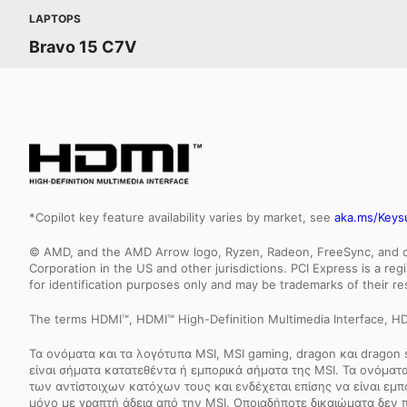
LAPTOPS
Bravo 15 C7V
*Copilot key feature availability varies by market, see
aka.ms/Keys
© AMD, and the AMD Arrow logo, Ryzen, Radeon, FreeSync, and com
Corporation in the US and other jurisdictions. PCI Express is a r
for identification purposes only and may be trademarks of their r
The terms HDMI™, HDMI™ High-Definition Multimedia Interface, HD
Τα ονόματα και τα λογότυπα MSI, MSI gaming, dragon και dragon
είναι σήματα κατατεθέντα ή εμπορικά σήματα της MSI. Τα ονόματα 
των αντίστοιχων κατόχων τους και ενδέχεται επίσης να είναι εμ
μόνο με γραπτή άδεια από την MSI. Οποιαδήποτε δικαιώματα δεν 