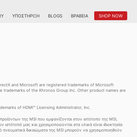
RY
ΥΠΟΣΤΉΡΙΞΗ
BLOGS
ΒΡΑΒΕΊΑ
SHOP NOW
ectX and Microsoft are registered trademarks of Microsoft
 are trademarks of the Khronos Group Inc. Other product names are
demarks of HDMI™ Licensing Administrator, Inc.
προϊόντων της MSI που εμφανίζονται στον ιστότοπο της MSI,
 ιστότοπό μας και χρησιμοποιούνται στα υλικά είναι ιδιοκτησία
από πνευματικά δικαιώματα της MSI μπορούν να χρησιμοποιηθούν