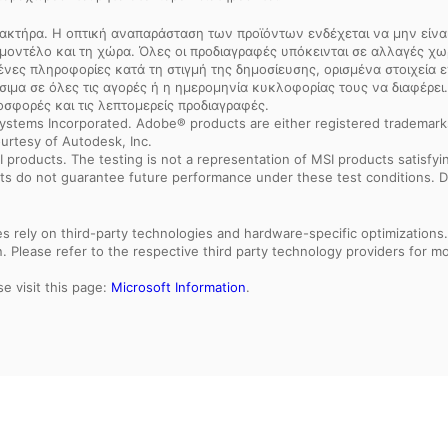
ακτήρα. Η οπτική αναπαράσταση των προϊόντων ενδέχεται να μην είναι 
μοντέλο και τη χώρα. Όλες οι προδιαγραφές υπόκεινται σε αλλαγές χ
μένες πληροφορίες κατά τη στιγμή της δημοσίευσης, ορισμένα στοιχεία
σιμα σε όλες τις αγορές ή η ημερομηνία κυκλοφορίας τους να διαφέρει.
οσφορές και τις λεπτομερείς προδιαγραφές.
ystems Incorporated. Adobe® products are either registered trademark
urtesy of Autodesk, Inc.
products. The testing is not a representation of MSI products satisfyi
sults do not guarantee future performance under these test conditions. 
res rely on third-party technologies and hardware-specific optimization
 Please refer to the respective third party technology providers for mor
e visit this page:
Microsoft Information
.