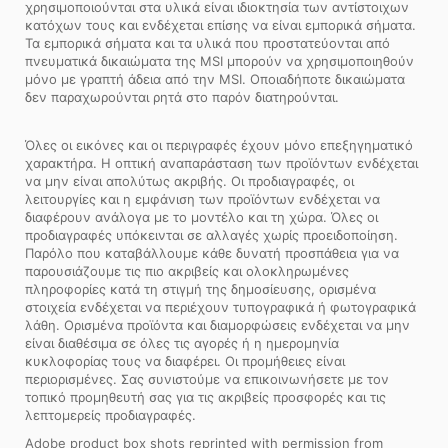
χρησιμοποιούνται στα υλικά είναι ιδιοκτησία των αντίστοιχων
κατόχων τους και ενδέχεται επίσης να είναι εμπορικά σήματα.
Τα εμπορικά σήματα και τα υλικά που προστατεύονται από
πνευματικά δικαιώματα της MSI μπορούν να χρησιμοποιηθούν
μόνο με γραπτή άδεια από την MSI. Οποιαδήποτε δικαιώματα
δεν παραχωρούνται ρητά στο παρόν διατηρούνται.
Όλες οι εικόνες και οι περιγραφές έχουν μόνο επεξηγηματικό
χαρακτήρα. Η οπτική αναπαράσταση των προϊόντων ενδέχεται
να μην είναι απολύτως ακριβής. Οι προδιαγραφές, οι
λειτουργίες και η εμφάνιση των προϊόντων ενδέχεται να
διαφέρουν ανάλογα με το μοντέλο και τη χώρα. Όλες οι
προδιαγραφές υπόκεινται σε αλλαγές χωρίς προειδοποίηση.
Παρόλο που καταβάλλουμε κάθε δυνατή προσπάθεια για να
παρουσιάζουμε τις πιο ακριβείς και ολοκληρωμένες
πληροφορίες κατά τη στιγμή της δημοσίευσης, ορισμένα
στοιχεία ενδέχεται να περιέχουν τυπογραφικά ή φωτογραφικά
λάθη. Ορισμένα προϊόντα και διαμορφώσεις ενδέχεται να μην
είναι διαθέσιμα σε όλες τις αγορές ή η ημερομηνία
κυκλοφορίας τους να διαφέρει. Οι προμήθειες είναι
περιορισμένες. Σας συνιστούμε να επικοινωνήσετε με τον
τοπικό προμηθευτή σας για τις ακριβείς προσφορές και τις
λεπτομερείς προδιαγραφές.
Adobe product box shots reprinted with permission from