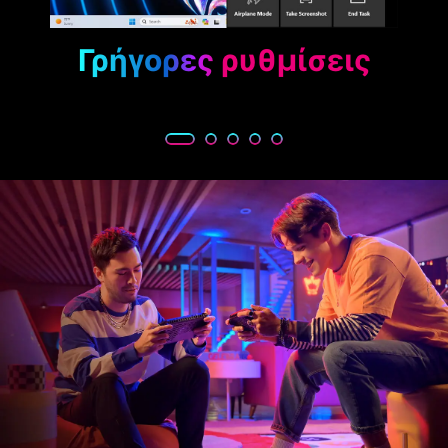
ου
Γρήγορες ρυθμίσεις
γρ