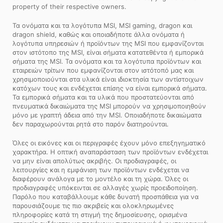
property of their respective owners.
Τα ονόματα και τα λογότυπα MSI, MSI gaming, dragon και
dragon shield, καθώς και οποιαδήποτε άλλα ονόματα ή
λογότυπα υπηρεσιών ή προϊόντων της MSI που εμφανίζονται
στον ιστότοπο της MSI, είναι σήματα κατατεθέντα ή εμπορικά
σήματα της MSI. Τα ονόματα και τα λογότυπα προϊόντων και
εταιρειών τρίτων που εμφανίζονται στον ιστότοπό μας και
χρησιμοποιούνται στα υλικά είναι ιδιοκτησία των αντίστοιχων
κατόχων τους και ενδέχεται επίσης να είναι εμπορικά σήματα.
Τα εμπορικά σήματα και τα υλικά που προστατεύονται από
πνευματικά δικαιώματα της MSI μπορούν να χρησιμοποιηθούν
μόνο με γραπτή άδεια από την MSI. Οποιαδήποτε δικαιώματα
δεν παραχωρούνται ρητά στο παρόν διατηρούνται.
Όλες οι εικόνες και οι περιγραφές έχουν μόνο επεξηγηματικό
χαρακτήρα. Η οπτική αναπαράσταση των προϊόντων ενδέχεται
να μην είναι απολύτως ακριβής. Οι προδιαγραφές, οι
λειτουργίες και η εμφάνιση των προϊόντων ενδέχεται να
διαφέρουν ανάλογα με το μοντέλο και τη χώρα. Όλες οι
προδιαγραφές υπόκεινται σε αλλαγές χωρίς προειδοποίηση.
Παρόλο που καταβάλλουμε κάθε δυνατή προσπάθεια για να
παρουσιάζουμε τις πιο ακριβείς και ολοκληρωμένες
πληροφορίες κατά τη στιγμή της δημοσίευσης, ορισμένα