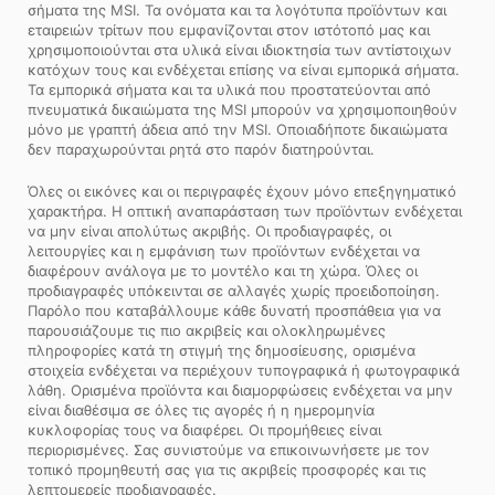
σήματα της MSI. Τα ονόματα και τα λογότυπα προϊόντων και
εταιρειών τρίτων που εμφανίζονται στον ιστότοπό μας και
χρησιμοποιούνται στα υλικά είναι ιδιοκτησία των αντίστοιχων
κατόχων τους και ενδέχεται επίσης να είναι εμπορικά σήματα.
Τα εμπορικά σήματα και τα υλικά που προστατεύονται από
πνευματικά δικαιώματα της MSI μπορούν να χρησιμοποιηθούν
μόνο με γραπτή άδεια από την MSI. Οποιαδήποτε δικαιώματα
δεν παραχωρούνται ρητά στο παρόν διατηρούνται.
Όλες οι εικόνες και οι περιγραφές έχουν μόνο επεξηγηματικό
χαρακτήρα. Η οπτική αναπαράσταση των προϊόντων ενδέχεται
να μην είναι απολύτως ακριβής. Οι προδιαγραφές, οι
λειτουργίες και η εμφάνιση των προϊόντων ενδέχεται να
διαφέρουν ανάλογα με το μοντέλο και τη χώρα. Όλες οι
προδιαγραφές υπόκεινται σε αλλαγές χωρίς προειδοποίηση.
Παρόλο που καταβάλλουμε κάθε δυνατή προσπάθεια για να
παρουσιάζουμε τις πιο ακριβείς και ολοκληρωμένες
πληροφορίες κατά τη στιγμή της δημοσίευσης, ορισμένα
στοιχεία ενδέχεται να περιέχουν τυπογραφικά ή φωτογραφικά
λάθη. Ορισμένα προϊόντα και διαμορφώσεις ενδέχεται να μην
είναι διαθέσιμα σε όλες τις αγορές ή η ημερομηνία
κυκλοφορίας τους να διαφέρει. Οι προμήθειες είναι
περιορισμένες. Σας συνιστούμε να επικοινωνήσετε με τον
τοπικό προμηθευτή σας για τις ακριβείς προσφορές και τις
λεπτομερείς προδιαγραφές.