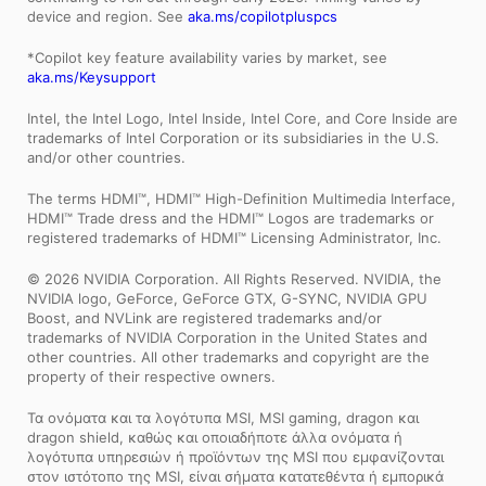
device and region. See
aka.ms/copilotpluspcs
*Copilot key feature availability varies by market, see
aka.ms/Keysupport
Intel, the Intel Logo, Intel Inside, Intel Core, and Core Inside are
trademarks of Intel Corporation or its subsidiaries in the U.S.
and/or other countries.
The terms HDMI™, HDMI™ High-Definition Multimedia Interface,
HDMI™ Trade dress and the HDMI™ Logos are trademarks or
registered trademarks of HDMI™ Licensing Administrator, Inc.
© 2026 NVIDIA Corporation. All Rights Reserved. NVIDIA, the
NVIDIA logo, GeForce, GeForce GTX, G-SYNC, NVIDIA GPU
Boost, and NVLink are registered trademarks and/or
trademarks of NVIDIA Corporation in the United States and
other countries. All other trademarks and copyright are the
property of their respective owners.
Τα ονόματα και τα λογότυπα MSI, MSI gaming, dragon και
dragon shield, καθώς και οποιαδήποτε άλλα ονόματα ή
λογότυπα υπηρεσιών ή προϊόντων της MSI που εμφανίζονται
στον ιστότοπο της MSI, είναι σήματα κατατεθέντα ή εμπορικά