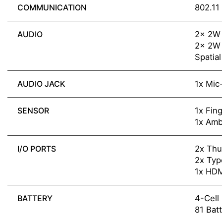
COMMUNICATION
802.11
AUDIO
2x 2W
2x 2W
Spatia
AUDIO JACK
1x Mic
SENSOR
1x Fing
1x Amb
I/O PORTS
2x Thu
2x Ty
1x HDM
BATTERY
4-Cell
81 Bat