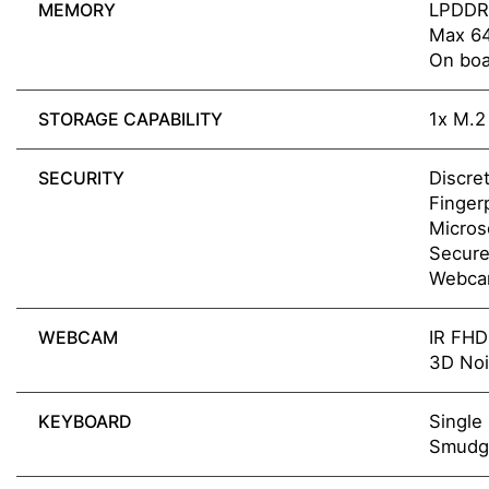
MEMORY
LPDDR
Max 6
On boa
STORAGE CAPABILITY
1x M.2
SECURITY
Discre
Fingerp
Micros
Secure
Webca
WEBCAM
IR FHD
3D Noi
KEYBOARD
Single
Smudge