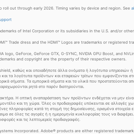
 roll out through early 2026. Timing varies by device and region. See
a
upport
trademarks of Intel Corporation or its subsidiaries in the U.S. and/or othe
MI™ Trade dress and the HDMI™ Logos are trademarks or registered tra
IDIA logo, GeForce, GeForce GTX, G-SYNC, NVIDIA GPU Boost, and NVLin
rademarks and copyright are the property of their respective owners.
 shield, καθώς και οποιαδήποτε άλλα ονόματα ή λογότυπα υπηρεσιών ή 
και τα λογότυπα προϊόντων και εταιρειών τρίτων που εμφανίζονται στον
πορικά σήματα. Τα εμπορικά σήματα και τα υλικά που προστατεύονται 
παραχωρούνται ρητά στο παρόν διατηρούνται.
ακτήρα. Η οπτική αναπαράσταση των προϊόντων ενδέχεται να μην είναι 
μοντέλο και τη χώρα. Όλες οι προδιαγραφές υπόκεινται σε αλλαγές χ
μένες πληροφορίες κατά τη στιγμή της δημοσίευσης, ορισμένα στοιχεία
σιμα σε όλες τις αγορές ή η ημερομηνία κυκλοφορίας τους να διαφέρει.
οσφορές και τις λεπτομερείς προδιαγραφές.
ystems Incorporated. Adobe® products are either registered trademark