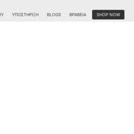
RY
ΥΠΟΣΤΉΡΙΞΗ
BLOGS
ΒΡΑΒΕΊΑ
SHOP NOW