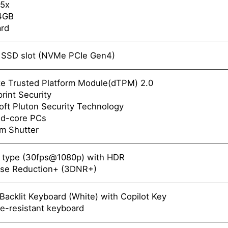
5x
4GB
rd
 SSD slot (NVMe PCIe Gen4)
te Trusted Platform Module(dTPM) 2.0
rint Security
oft Pluton Security Technology
d-core PCs
m Shutter
 type (30fps@1080p) with HDR
se Reduction+ (3DNR+)
 Backlit Keyboard (White) with Copilot Key
-resistant keyboard