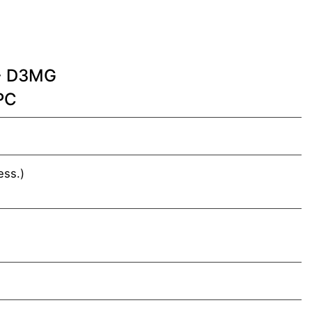
I+ D3MG
PC
ss.)