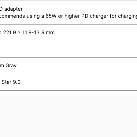
D adapter
commends using a 65W or higher PD charger for chargin
x 221.9 x 11.9-13.9 mm
g
um Gray
 Star 9.0