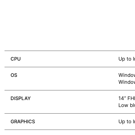
CPU
Up to I
OS
Window
Window
DISPLAY
14” FH
Low blu
GRAPHICS
Up to I