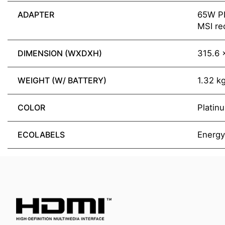
ADAPTER
65W P
MSI re
DIMENSION (WXDXH)
315.6 
WEIGHT (W/ BATTERY)
1.32 k
COLOR
Platin
ECOLABELS
Energy