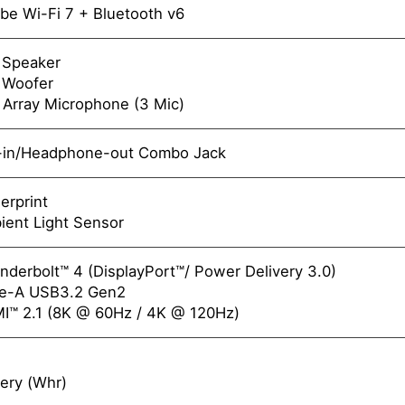
 be Wi-Fi 7 + Bluetooth v6
 Speaker
 Woofer
l Array Microphone (3 Mic)
-in/Headphone-out Combo Jack
erprint
ient Light Sensor
nderbolt™ 4 (DisplayPort™/ Power Delivery 3.0)
pe-A USB3.2 Gen2
I™ 2.1 (8K @ 60Hz / 4K @ 120Hz)
tery (Whr)