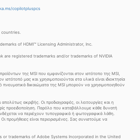
ka.ms/copilotpluspcs
r countries.
demarks of HDMI™ Licensing Administrator, Inc.
k are registered trademarks and/or trademarks of NVIDIA
προϊόντων της MSI που εμφανίζονται στον ιστότοπο της MSI,
 ιστότοπό μας και χρησιμοποιούνται στα υλικά είναι ιδιοκτησία
από πνευματικά δικαιώματα της MSI μπορούν να χρησιμοποιηθούν
απολύτως ακριβής. Οι προδιαγραφές, οι λειτουργίες και η
ωρίς προειδοποίηση. Παρόλο που καταβάλλουμε κάθε δυνατή
 ενδέχεται να περιέχουν τυπογραφικά ή φωτογραφικά λάθη.
 Οι προμήθειες είναι περιορισμένες. Σας συνιστούμε να
s or trademarks of Adobe Systems Incorporated in the United