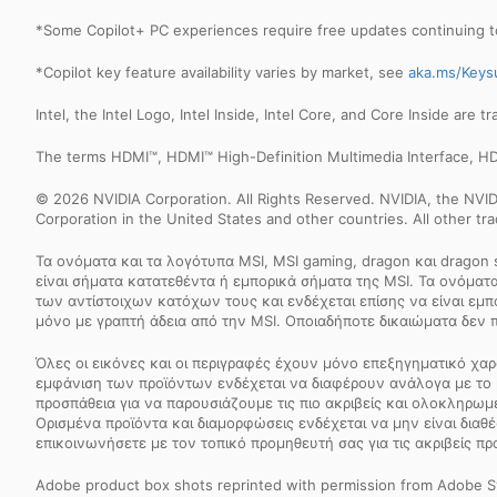
*Some Copilot+ PC experiences require free updates continuing to
*Copilot key feature availability varies by market, see
aka.ms/Keys
Intel, the Intel Logo, Intel Inside, Intel Core, and Core Inside are 
The terms HDMI™, HDMI™ High-Definition Multimedia Interface, HD
© 2026 NVIDIA Corporation. All Rights Reserved. NVIDIA, the NV
Corporation in the United States and other countries. All other t
Τα ονόματα και τα λογότυπα MSI, MSI gaming, dragon και dragon
είναι σήματα κατατεθέντα ή εμπορικά σήματα της MSI. Τα ονόματα 
των αντίστοιχων κατόχων τους και ενδέχεται επίσης να είναι εμ
μόνο με γραπτή άδεια από την MSI. Οποιαδήποτε δικαιώματα δεν 
Όλες οι εικόνες και οι περιγραφές έχουν μόνο επεξηγηματικό χαρ
εμφάνιση των προϊόντων ενδέχεται να διαφέρουν ανάλογα με το 
προσπάθεια για να παρουσιάζουμε τις πιο ακριβείς και ολοκληρω
Ορισμένα προϊόντα και διαμορφώσεις ενδέχεται να μην είναι διαθέ
επικοινωνήσετε με τον τοπικό προμηθευτή σας για τις ακριβείς πρ
Adobe product box shots reprinted with permission from Adobe S