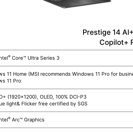
Prestige 14 A
Copilot+ 
®
ntel
Core™ Ultra Series 3
s 11 Home (MSI recommends Windows 11 Pro for busine
s 11 Pro
D+ (1920x1200), OLED, 100% DCI-P3
e light& Flicker free certified by SGS
®
ntel
Arc™ Graphics