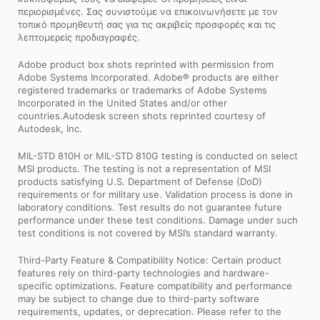
περιορισμένες. Σας συνιστούμε να επικοινωνήσετε με τον
τοπικό προμηθευτή σας για τις ακριβείς προσφορές και τις
λεπτομερείς προδιαγραφές.
Adobe product box shots reprinted with permission from
Adobe Systems Incorporated. Adobe® products are either
registered trademarks or trademarks of Adobe Systems
Incorporated in the United States and/or other
countries.Autodesk screen shots reprinted courtesy of
Autodesk, Inc.
MIL-STD 810H or MIL-STD 810G testing is conducted on select
MSI products. The testing is not a representation of MSI
products satisfying U.S. Department of Defense (DoD)
requirements or for military use. Validation process is done in
laboratory conditions. Test results do not guarantee future
performance under these test conditions. Damage under such
test conditions is not covered by MSI’s standard warranty.
Third-Party Feature & Compatibility Notice: Certain product
features rely on third-party technologies and hardware-
specific optimizations. Feature compatibility and performance
may be subject to change due to third-party software
requirements, updates, or deprecation. Please refer to the