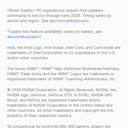
*Some Copilot+ PC experiences require free updates
continuing to roll out through early 2026. Timing varies by
device and region. See
aka.ms/copilotpluspcs
*Copilot key feature availability varies by market, see
aka.ms/Keysupport
Intel, the Intel Logo, Intel Inside, Intel Core, and Core Inside are
trademarks of Intel Corporation or its subsidiaries in the U.S.
and/or other countries.
The terms HDMI™, HDMI™ High-Definition Multimedia Interface,
HDMI™ Trade dress and the HDMI™ Logos are trademarks or
registered trademarks of HDMI™ Licensing Administrator, Inc.
© 2026 NVIDIA Corporation. All Rights Reserved. NVIDIA, the
NVIDIA logo, GeForce, GeForce GTX, G-SYNC, NVIDIA GPU
Boost, and NVLink are registered trademarks and/or
trademarks of NVIDIA Corporation in the United States and
other countries. All other trademarks and copyright are the
property of their respective owners.
Τα ονόματα και τα λογότυπα MSI, MSI gaming, dragon και