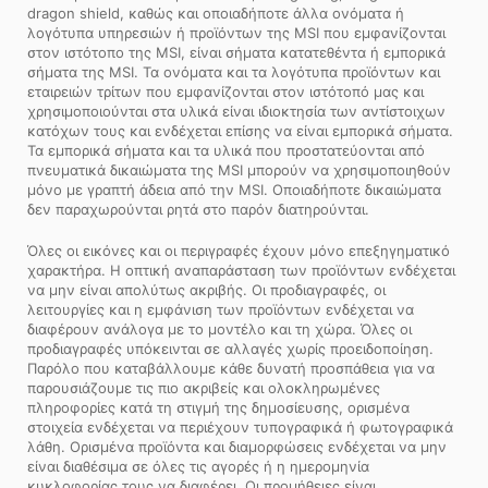
dragon shield, καθώς και οποιαδήποτε άλλα ονόματα ή
λογότυπα υπηρεσιών ή προϊόντων της MSI που εμφανίζονται
στον ιστότοπο της MSI, είναι σήματα κατατεθέντα ή εμπορικά
σήματα της MSI. Τα ονόματα και τα λογότυπα προϊόντων και
εταιρειών τρίτων που εμφανίζονται στον ιστότοπό μας και
χρησιμοποιούνται στα υλικά είναι ιδιοκτησία των αντίστοιχων
κατόχων τους και ενδέχεται επίσης να είναι εμπορικά σήματα.
Τα εμπορικά σήματα και τα υλικά που προστατεύονται από
πνευματικά δικαιώματα της MSI μπορούν να χρησιμοποιηθούν
μόνο με γραπτή άδεια από την MSI. Οποιαδήποτε δικαιώματα
δεν παραχωρούνται ρητά στο παρόν διατηρούνται.
Όλες οι εικόνες και οι περιγραφές έχουν μόνο επεξηγηματικό
χαρακτήρα. Η οπτική αναπαράσταση των προϊόντων ενδέχεται
να μην είναι απολύτως ακριβής. Οι προδιαγραφές, οι
λειτουργίες και η εμφάνιση των προϊόντων ενδέχεται να
διαφέρουν ανάλογα με το μοντέλο και τη χώρα. Όλες οι
προδιαγραφές υπόκεινται σε αλλαγές χωρίς προειδοποίηση.
Παρόλο που καταβάλλουμε κάθε δυνατή προσπάθεια για να
παρουσιάζουμε τις πιο ακριβείς και ολοκληρωμένες
πληροφορίες κατά τη στιγμή της δημοσίευσης, ορισμένα
στοιχεία ενδέχεται να περιέχουν τυπογραφικά ή φωτογραφικά
λάθη. Ορισμένα προϊόντα και διαμορφώσεις ενδέχεται να μην
είναι διαθέσιμα σε όλες τις αγορές ή η ημερομηνία
κυκλοφορίας τους να διαφέρει. Οι προμήθειες είναι