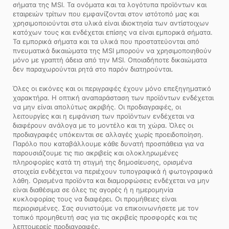
σήματα της MSI. Τα ονόματα και τα λογότυπα προϊόντων και
εταιρειών τρίτων που εμφανίζονται στον ιστότοπό μας και
χρησιμοποιούνται στα υλικά είναι ιδιοκτησία των αντίστοιχων
κατόχων τους και ενδέχεται επίσης να είναι εμπορικά σήματα.
Τα εμπορικά σήματα και τα υλικά που προστατεύονται από
πνευματικά δικαιώματα της MSI μπορούν να χρησιμοποιηθούν
μόνο με γραπτή άδεια από την MSI. Οποιαδήποτε δικαιώματα
δεν παραχωρούνται ρητά στο παρόν διατηρούνται.
Όλες οι εικόνες και οι περιγραφές έχουν μόνο επεξηγηματικό
χαρακτήρα. Η οπτική αναπαράσταση των προϊόντων ενδέχεται
να μην είναι απολύτως ακριβής. Οι προδιαγραφές, οι
λειτουργίες και η εμφάνιση των προϊόντων ενδέχεται να
διαφέρουν ανάλογα με το μοντέλο και τη χώρα. Όλες οι
προδιαγραφές υπόκεινται σε αλλαγές χωρίς προειδοποίηση.
Παρόλο που καταβάλλουμε κάθε δυνατή προσπάθεια για να
παρουσιάζουμε τις πιο ακριβείς και ολοκληρωμένες
πληροφορίες κατά τη στιγμή της δημοσίευσης, ορισμένα
στοιχεία ενδέχεται να περιέχουν τυπογραφικά ή φωτογραφικά
λάθη. Ορισμένα προϊόντα και διαμορφώσεις ενδέχεται να μην
είναι διαθέσιμα σε όλες τις αγορές ή η ημερομηνία
κυκλοφορίας τους να διαφέρει. Οι προμήθειες είναι
περιορισμένες. Σας συνιστούμε να επικοινωνήσετε με τον
τοπικό προμηθευτή σας για τις ακριβείς προσφορές και τις
λεπτομερείς προδιαγραφές.