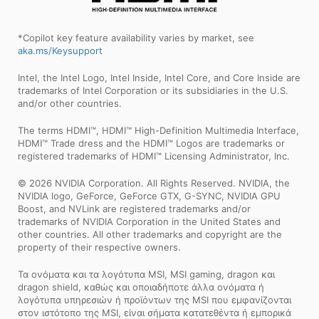
*Copilot key feature availability varies by market, see
aka.ms/Keysupport
Intel, the Intel Logo, Intel Inside, Intel Core, and Core Inside are
trademarks of Intel Corporation or its subsidiaries in the U.S.
and/or other countries.
The terms HDMI™, HDMI™ High-Definition Multimedia Interface,
HDMI™ Trade dress and the HDMI™ Logos are trademarks or
registered trademarks of HDMI™ Licensing Administrator, Inc.
© 2026 NVIDIA Corporation. All Rights Reserved. NVIDIA, the
NVIDIA logo, GeForce, GeForce GTX, G-SYNC, NVIDIA GPU
Boost, and NVLink are registered trademarks and/or
trademarks of NVIDIA Corporation in the United States and
other countries. All other trademarks and copyright are the
property of their respective owners.
Τα ονόματα και τα λογότυπα MSI, MSI gaming, dragon και
dragon shield, καθώς και οποιαδήποτε άλλα ονόματα ή
λογότυπα υπηρεσιών ή προϊόντων της MSI που εμφανίζονται
στον ιστότοπο της MSI, είναι σήματα κατατεθέντα ή εμπορικά