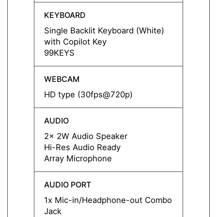
KEYBOARD
KEYB
Single Backlit Keyboard (White)
Single
with Copilot Key
with C
99KEYS
99KE
WEBCAM
WEBC
HD type (30fps@720p)
HD ty
AUDIO
AUDI
2x 2W Audio Speaker
2x 2W
Hi-Res Audio Ready
Hi-Re
Array Microphone
Array
AUDIO PORT
AUDIO
1x Mic-in/Headphone-out Combo
1x Mi
Jack
Jack