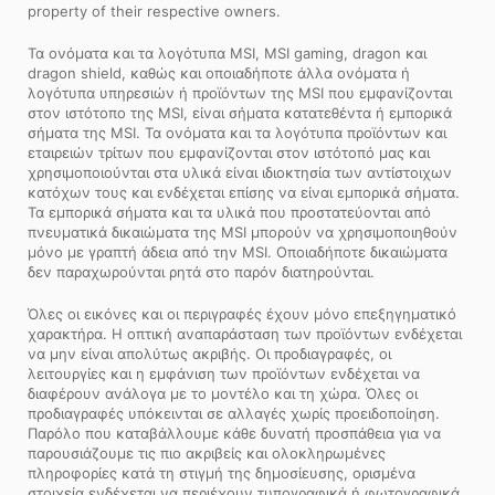
property of their respective owners.
Τα ονόματα και τα λογότυπα MSI, MSI gaming, dragon και
dragon shield, καθώς και οποιαδήποτε άλλα ονόματα ή
λογότυπα υπηρεσιών ή προϊόντων της MSI που εμφανίζονται
στον ιστότοπο της MSI, είναι σήματα κατατεθέντα ή εμπορικά
σήματα της MSI. Τα ονόματα και τα λογότυπα προϊόντων και
εταιρειών τρίτων που εμφανίζονται στον ιστότοπό μας και
χρησιμοποιούνται στα υλικά είναι ιδιοκτησία των αντίστοιχων
κατόχων τους και ενδέχεται επίσης να είναι εμπορικά σήματα.
Τα εμπορικά σήματα και τα υλικά που προστατεύονται από
πνευματικά δικαιώματα της MSI μπορούν να χρησιμοποιηθούν
μόνο με γραπτή άδεια από την MSI. Οποιαδήποτε δικαιώματα
δεν παραχωρούνται ρητά στο παρόν διατηρούνται.
Όλες οι εικόνες και οι περιγραφές έχουν μόνο επεξηγηματικό
χαρακτήρα. Η οπτική αναπαράσταση των προϊόντων ενδέχεται
να μην είναι απολύτως ακριβής. Οι προδιαγραφές, οι
λειτουργίες και η εμφάνιση των προϊόντων ενδέχεται να
διαφέρουν ανάλογα με το μοντέλο και τη χώρα. Όλες οι
προδιαγραφές υπόκεινται σε αλλαγές χωρίς προειδοποίηση.
Παρόλο που καταβάλλουμε κάθε δυνατή προσπάθεια για να
παρουσιάζουμε τις πιο ακριβείς και ολοκληρωμένες
πληροφορίες κατά τη στιγμή της δημοσίευσης, ορισμένα
στοιχεία ενδέχεται να περιέχουν τυπογραφικά ή φωτογραφικά