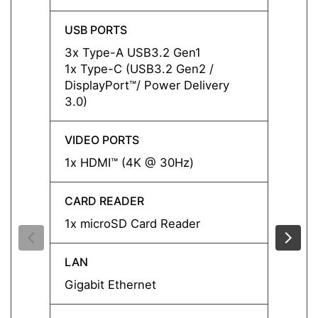
USB PORTS
USB P
3x Type-A USB3.2 Gen1
3x Ty
1x Type-C (USB3.2 Gen2 /
1x Ty
DisplayPort™/ Power Delivery
Displa
3.0)
3.0)
VIDEO PORTS
VIDEO
1x HDMI™ (4K @ 30Hz)
1x HD
CARD READER
CARD
1x microSD Card Reader
1x mi
LAN
LAN
Gigabit Ethernet
Gigabi