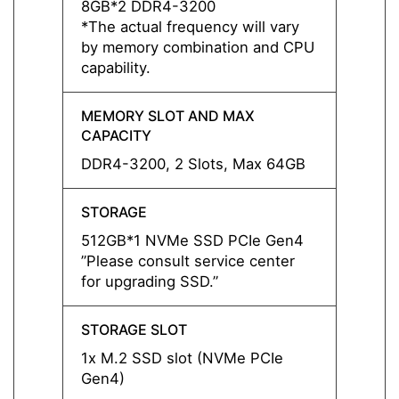
8GB*2 DDR4-3200
8GB*
*The actual frequency will vary
*The a
by memory combination and CPU
by me
capability.
capabil
MEMORY SLOT AND MAX
MEMO
CAPACITY
CAPAC
DDR4-3200, 2 Slots, Max 64GB
DDR4-
STORAGE
STOR
512GB*1 NVMe SSD PCIe Gen4
512GB
”Please consult service center
”Pleas
for upgrading SSD.”
for up
STORAGE SLOT
STORA
1x M.2 SSD slot (NVMe PCIe
1x M.
Gen4)
Gen4)