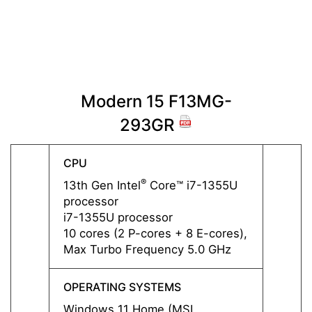
Modern 15 F13MG-
M
293GR
CPU
CPU
®
13th Gen Intel
Core™ i7-1355U
13th G
processor
proce
i7-1355U processor
i5-13
10 cores (2 P-cores + 8 E-cores),
10 cor
Max Turbo Frequency 5.0 GHz
Max T
OPERATING SYSTEMS
OPERA
Windows 11 Home (MSI
Windo