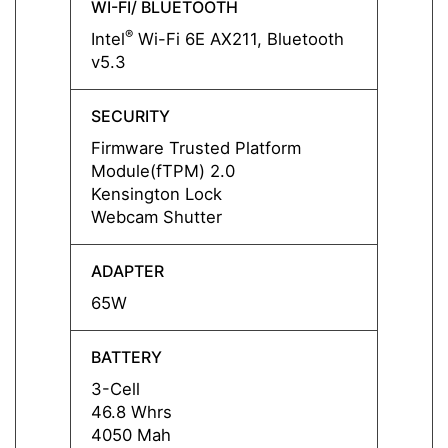
WI-FI/ BLUETOOTH
WI-FI
®
®
Intel
Wi-Fi 6E AX211, Bluetooth
Intel
v5.3
v5.3
SECURITY
SECUR
Firmware Trusted Platform
Firmw
Module(fTPM) 2.0
Modul
Kensington Lock
Kensi
Webcam Shutter
Webca
ADAPTER
ADAP
65W
65W
BATTERY
BATT
3-Cell
3-Cell
46.8 Whrs
46.8 
4050 Mah
4050 