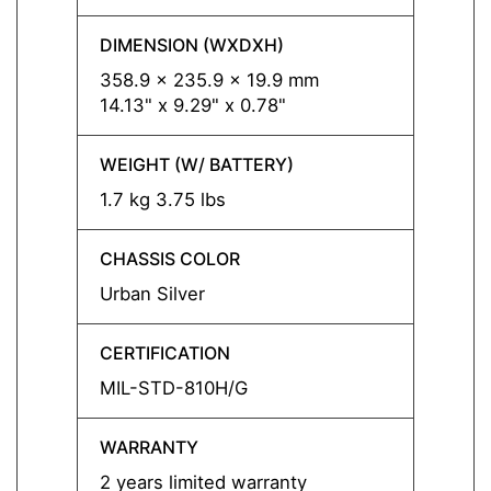
DIMENSION (WXDXH)
DIMEN
358.9 x 235.9 x 19.9 mm
358.9
14.13" x 9.29" x 0.78"
14.13"
WEIGHT (W/ BATTERY)
WEIGH
1.7 kg 3.75 lbs
1.7 kg
CHASSIS COLOR
CHASS
Urban Silver
Urban 
CERTIFICATION
CERTI
MIL-STD-810H/G
MIL-S
WARRANTY
WARR
2 years limited warranty
2 year