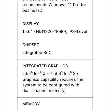
recommends Windows 11 Pro for
recom
business.)
busine
DISPLAY
DISPL
15.6" FHD(1920x1080), IPS-Level
15.6"
CHIPSET
CHIPS
Integrated SoC
Integ
INTEGRATED GRAPHICS
INTEG
®
®
®
®
®
Intel
Iris
Xe (*Intel
Iris
Xe
Intel
I
Graphics capability requires the
Graphi
system to be configured with
system
dual-channel memory)
dual-
MEMORY
MEMO