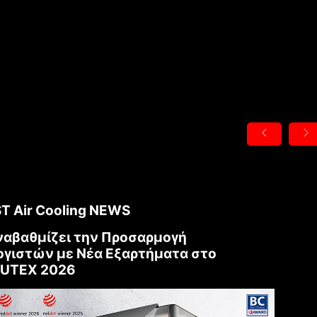
Filter
{{thistitle1[key] || title[key]}}
{{item}}
T Air Cooling NEWS
Clear All
ναβαθμίζει την Προσαρμογή
γιστών με Νέα Εξαρτήματα στο
UTEX 2026