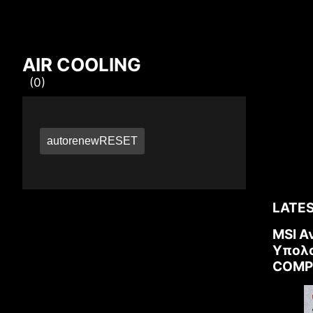
Compare Result
AIR COOLING
(0)
*
Differences are marked in red
autorenew
RESET
{{feature}}
{{item}}
LATES
MSI Α
Υπολο
COMP