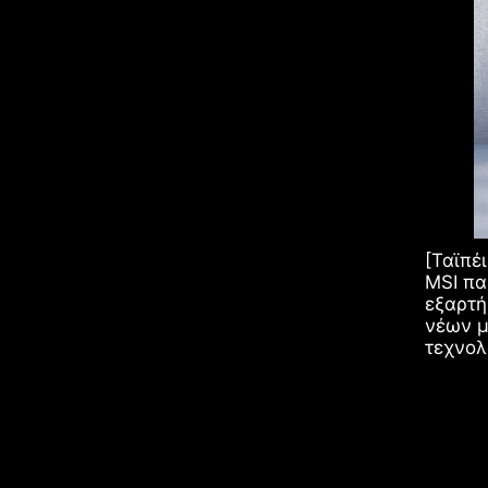
[Ταϊπέ
MSI πα
εξαρτ
νέων μ
τεχνολ