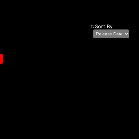
Sort By
cmsfront_lang.Filter
Back